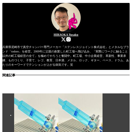
HIRAOKA Yusaku
兵庫県尼崎市で真空チャンバー専門メーカー「ステンレスジョイント株式会社」とメタルなブラ
ンド「todoro」を経営。2009年に父親の創業した町工場へ飛び込み、「実際にワークに触ること
以外の町工場経営の全て」を極めてやろうと奮闘中。町工場、中小企業経営、革新性、事業承
継、ものづくり、子育て、レゴ、教育、日本酒、メタル、ロック、ギター、ベース、ドラム、あ
たりのキーワードでテンションが上がる病気です。笑
関連記事