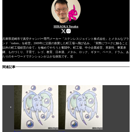
HIRAOKA Yusaku
兵庫県尼崎市で真空チャンバー専門メーカー「ステンレスジョイント株式会社」とメタルなブラ
ンド「todoro」を経営。2009年に父親の創業した町工場へ飛び込み、「実際にワークに触ること
以外の町工場経営の全て」を極めてやろうと奮闘中。町工場、中小企業経営、革新性、事業承
継、ものづくり、子育て、レゴ、教育、日本酒、メタル、ロック、ギター、ベース、ドラム、あ
たりのキーワードでテンションが上がる病気です。笑
関連記事
home
posts