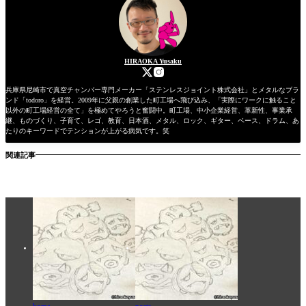
HIRAOKA Yusaku
兵庫県尼崎市で真空チャンバー専門メーカー「ステンレスジョイント株式会社」とメタルなブラ
ンド「todoro」を経営。2009年に父親の創業した町工場へ飛び込み、「実際にワークに触ること
以外の町工場経営の全て」を極めてやろうと奮闘中。町工場、中小企業経営、革新性、事業承
継、ものづくり、子育て、レゴ、教育、日本酒、メタル、ロック、ギター、ベース、ドラム、あ
たりのキーワードでテンションが上がる病気です。笑
関連記事
home
posts