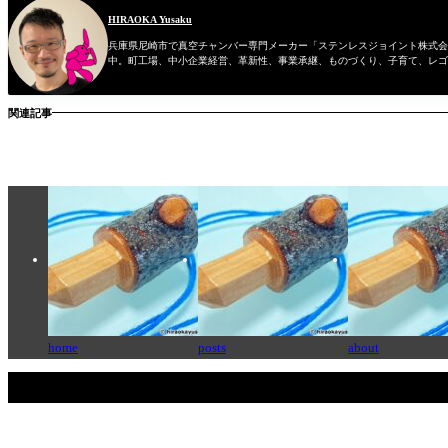
HIRAOKA Yusaku
兵庫県尼崎市で真空チャンバー専門メーカー「ステンレスジョイント株式会社
中。町工場、中小企業経営、革新性、事業承継、ものづくり、子育て、レゴ
関連記事
home
posts
about