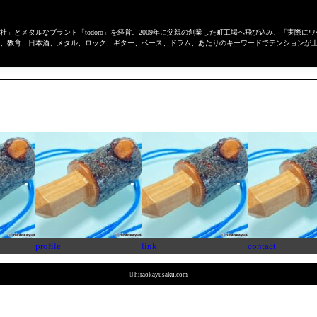
」とメタルなブランド「todoro」を経営。2009年に父親の創業した町工場へ飛び込み、「実際
、教育、日本酒、メタル、ロック、ギター、ベース、ドラム、あたりのキーワードでテンションが
profile
link
contact

hiraokayusaku.com