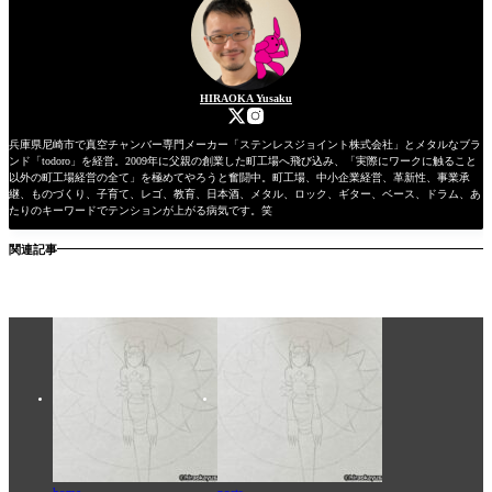
HIRAOKA Yusaku
兵庫県尼崎市で真空チャンバー専門メーカー「ステンレスジョイント株式会社」とメタルなブラ
ンド「todoro」を経営。2009年に父親の創業した町工場へ飛び込み、「実際にワークに触ること
以外の町工場経営の全て」を極めてやろうと奮闘中。町工場、中小企業経営、革新性、事業承
継、ものづくり、子育て、レゴ、教育、日本酒、メタル、ロック、ギター、ベース、ドラム、あ
たりのキーワードでテンションが上がる病気です。笑
関連記事
home
posts