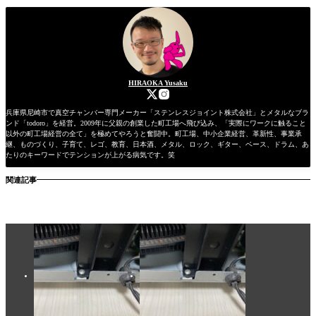
HIRAOKA Yusaku
兵庫県尼崎市で真空チャンバー専門メーカー「ステンレスジョイント株式会社」とメタルなブラ
ンド「todoro」を経営。2009年に父親の創業した町工場へ飛び込み、「実際にワークに触ること
以外の町工場経営の全て」を極めてやろうと奮闘中。町工場、中小企業経営、革新性、事業承
継、ものづくり、子育て、レゴ、教育、日本酒、メタル、ロック、ギター、ベース、ドラム、あ
たりのキーワードでテンションが上がる病気です。笑
関連記事