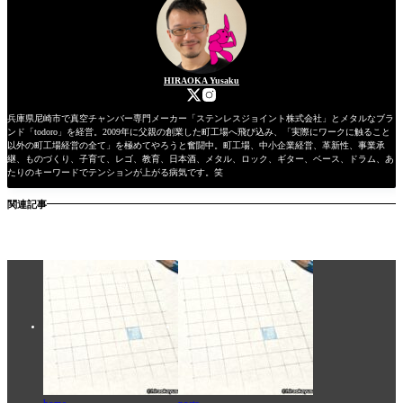
HIRAOKA Yusaku
兵庫県尼崎市で真空チャンバー専門メーカー「ステンレスジョイント株式会社」とメタルなブラ
ンド「todoro」を経営。2009年に父親の創業した町工場へ飛び込み、「実際にワークに触ること
以外の町工場経営の全て」を極めてやろうと奮闘中。町工場、中小企業経営、革新性、事業承
継、ものづくり、子育て、レゴ、教育、日本酒、メタル、ロック、ギター、ベース、ドラム、あ
たりのキーワードでテンションが上がる病気です。笑
関連記事
home
posts