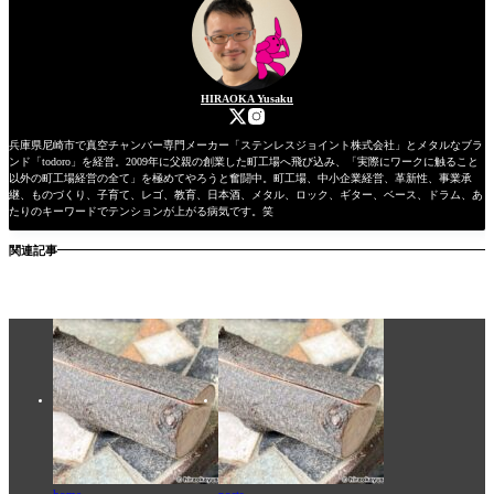
HIRAOKA Yusaku
兵庫県尼崎市で真空チャンバー専門メーカー「ステンレスジョイント株式会社」とメタルなブラ
ンド「todoro」を経営。2009年に父親の創業した町工場へ飛び込み、「実際にワークに触ること
以外の町工場経営の全て」を極めてやろうと奮闘中。町工場、中小企業経営、革新性、事業承
継、ものづくり、子育て、レゴ、教育、日本酒、メタル、ロック、ギター、ベース、ドラム、あ
たりのキーワードでテンションが上がる病気です。笑
関連記事
home
posts