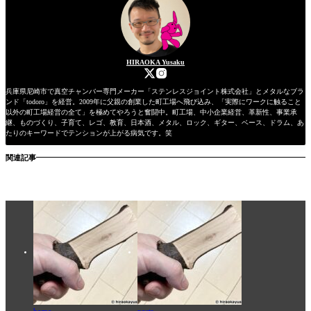
HIRAOKA Yusaku
兵庫県尼崎市で真空チャンバー専門メーカー「ステンレスジョイント株式会社」とメタルなブラ
ンド「todoro」を経営。2009年に父親の創業した町工場へ飛び込み、「実際にワークに触ること
以外の町工場経営の全て」を極めてやろうと奮闘中。町工場、中小企業経営、革新性、事業承
継、ものづくり、子育て、レゴ、教育、日本酒、メタル、ロック、ギター、ベース、ドラム、あ
たりのキーワードでテンションが上がる病気です。笑
関連記事
home
posts