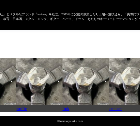
」とメタルなブランド「todoro」を経営。2009年に父親の創業した町工場へ飛び込み、「実際
、教育、日本酒、メタル、ロック、ギター、ベース、ドラム、あたりのキーワードでテンションが
profile
link
contact

hiraokayusaku.com