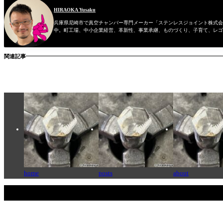
HIRAOKA Yusaku
兵庫県尼崎市で真空チャンバー専門メーカー「ステンレスジョイント株式会社
中。町工場、中小企業経営、革新性、事業承継、ものづくり、子育て、レゴ
関連記事
home
posts
about