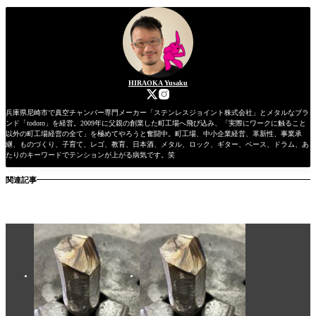
HIRAOKA Yusaku
兵庫県尼崎市で真空チャンバー専門メーカー「ステンレスジョイント株式会社」とメタルなブラ
ンド「todoro」を経営。2009年に父親の創業した町工場へ飛び込み、「実際にワークに触ること
以外の町工場経営の全て」を極めてやろうと奮闘中。町工場、中小企業経営、革新性、事業承
継、ものづくり、子育て、レゴ、教育、日本酒、メタル、ロック、ギター、ベース、ドラム、あ
たりのキーワードでテンションが上がる病気です。笑
関連記事