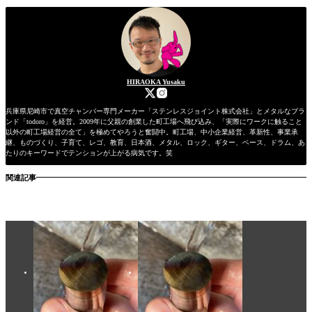
HIRAOKA Yusaku
兵庫県尼崎市で真空チャンバー専門メーカー「ステンレスジョイント株式会社」とメタルなブラ
ンド「todoro」を経営。2009年に父親の創業した町工場へ飛び込み、「実際にワークに触ること
以外の町工場経営の全て」を極めてやろうと奮闘中。町工場、中小企業経営、革新性、事業承
継、ものづくり、子育て、レゴ、教育、日本酒、メタル、ロック、ギター、ベース、ドラム、あ
たりのキーワードでテンションが上がる病気です。笑
関連記事