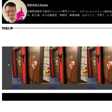
HIRAOKA Yusaku
兵庫県尼崎市で真空チャンバー専門メーカー「ステンレスジョイント株式会社
中。町工場、中小企業経営、革新性、事業承継、ものづくり、子育て、レゴ
関連記事
home
posts
about