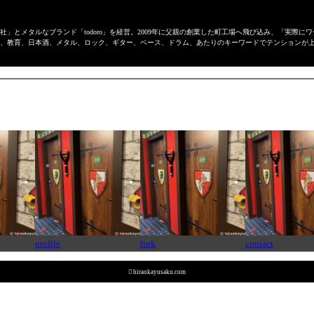
」とメタルなブランド「todoro」を経営。2009年に父親の創業した町工場へ飛び込み、「実際
、教育、日本酒、メタル、ロック、ギター、ベース、ドラム、あたりのキーワードでテンションが
profile
link
contact

hiraokayusaku.com