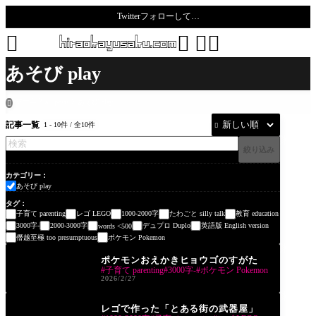
Twitterフォローして…
todoro





あそび play
ホーム
all posts
あそび play

記事一覧
1 - 10件 / 全10件

絞り込み
カテゴリー
あそび play
タグ
子育て parenting
レゴ LEGO
1000-2000字
たわごと silly talk
教育 education
3000字-
2000-3000字
デュプロ Duplo
英語版 English version
words <500
僭越至極 too presumptuous
ポケモン Pokemon
あそび play
ポケモンおえかきヒョウゴのすがた
子育て parenting
3000字-
ポケモン Pokemon
2026/2/27
あそび play
レゴで作った「とある街の武器屋」