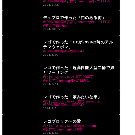
1000-2000字
子育て parenting
レゴ LEGO
2024/11/27
あそび play
デュプロで作った「門のある街」
1000-2000字
子育て parenting
レゴ LEGO
デュプロ Duplo
2024/10/15
あそび play
レゴで作った「HPが9999の時のアル
テマウェポン」
1000-2000字
レゴ LEGO
2024/8/16
あそび play
レゴで作った「超高性能大型二輪で娘
とツーリング」
たわごと silly talk
1000-2000字
子育て parenting
レゴ LEGO
2024/7/24
あそび play
レゴで作った「家みたいな車」
たわごと silly talk
子育て parenting
2000-3000字
レゴ LEGO
2024/5/7
あそび play
レゴブロックへの愛
たわごと silly talk
教育 education
子育て parenting
3000字-
2024/4/25