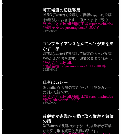
つぶやき tweets
町工場流の切磋琢磨
以前X(Twitter)で投稿して反響のあった投稿
を転記しておきます。 原文のままで読みや
たわごと silly talk
超町工場 super machikoba
すいよう改行と余白だけ足しました。 引用
僭越至極 too presumptuous
-1000字
やリプ
2025/6/25
つぶやき tweets
コンプライアンスなんてヘソが茶を沸
かす世界
以前X(Twitter)で投稿して反響のあった投稿
を転記しておきます。 原文のままで読みや
たわごと silly talk
すいよう改行と余白だけ足しました。 引用
僭越至極 too presumptuous
1000-2000字
やリプ
2025/6/10
つぶやき tweets
仕事はカレー
X(Twitter)で反響の大きかった仕事をカレー
に例えた話です。
たわごと silly talk
超町工場 super machikoba
教育 education
-1000字
2024/7/31
つぶやき tweets
後継者が家業から受け取る資産と負債
の話
X(Twitter)で反響の大きかった後継者が家業
から受け取る資産と負債の話です。