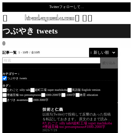
Twitterフォローして…
todoro





つぶやき tweets
ホーム
all posts
つぶやき tweets

記事一覧
1 - 10件 / 全10件

絞り込み
カテゴリー
つぶやき tweets
タグ
たわごと silly talk
超町工場 super machikoba
英語版 English version
僭越至極 too presumptuous
1000-2000字
-1000字
教育 education
きづき awareness
2000-3000字
つぶやき tweets
技術と仁義
以前X(Twitter)で投稿して反響のあった投稿
を転記しておきます。 原文のままで読みや
たわごと silly talk
超町工場 super machikoba
すいよう改行と余白だけ足しました。 引用
僭越至極 too presumptuous
1000-2000字
やリプ
2025/7/29