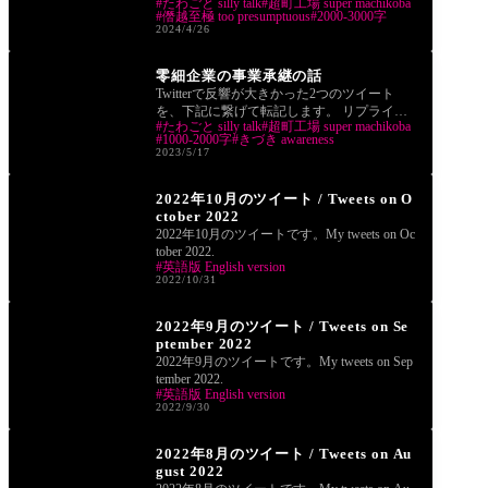
たわごと silly talk
超町工場 super machikoba
僭越至極 too presumptuous
2000-3000字
2024/4/26
つぶやき tweets
零細企業の事業承継の話
Twitterで反響が大きかった2つのツイート
を、下記に繋げて転記します。 リプライや
たわごと silly talk
超町工場 super machikoba
引用リツイートしてくださった方のご意見
1000-2000字
きづき awareness
も、とて
2023/5/17
つぶやき tweets
2022年10月のツイート / Tweets on O
ctober 2022
2022年10月のツイートです。My tweets on Oc
tober 2022.
英語版 English version
2022/10/31
つぶやき tweets
2022年9月のツイート / Tweets on Se
ptember 2022
2022年9月のツイートです。My tweets on Sep
tember 2022.
英語版 English version
2022/9/30
つぶやき tweets
2022年8月のツイート / Tweets on Au
gust 2022