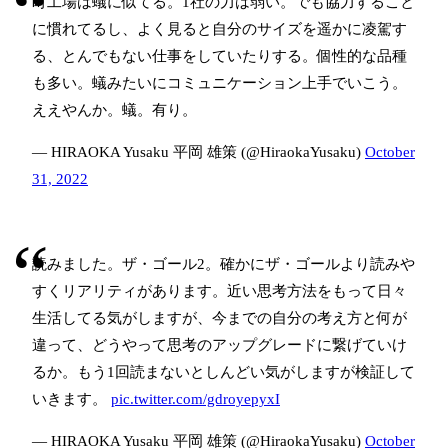
町工場は蟻に似てる。1社の力は弱い。でも協力すること
に慣れてるし、よく見ると自分のサイズを遥かに凌駕す
る、とんでもない仕事をしていたりする。個性的な品種
も多い。蟻みたいにコミュニケーション上手でいこう。
ええやんか。蟻。有り。
— HIRAOKA Yusaku 平岡 雄策 (@HiraokaYusaku)
October
31, 2022
読みました。ザ・ゴール2。確かにザ・ゴールより読みや
すくリアリティがあります。近い思考方法をもって日々
生活してる気がしますが、今までの自分の考え方と何が
違って、どうやって思考のアップグレードに繋げていけ
るか。もう1回読まないとしんどい気がしますが検証して
いきます。
pic.twitter.com/gdroyepyxI
— HIRAOKA Yusaku 平岡 雄策 (@HiraokaYusaku)
October