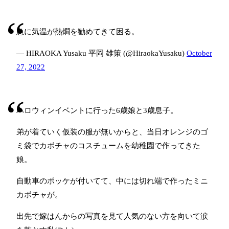
急に気温が熱燗を勧めてきて困る。
— HIRAOKA Yusaku 平岡 雄策 (@HiraokaYusaku)
October
27, 2022
ハロウィンイベントに行った6歳娘と3歳息子。
弟が着ていく仮装の服が無いからと、当日オレンジのゴ
ミ袋でカボチャのコスチュームを幼稚園で作ってきた
娘。
自動車のポッケが付いてて、中には切れ端で作ったミニ
カボチャが。
出先で嫁はんからの写真を見て人気のない方を向いて涙