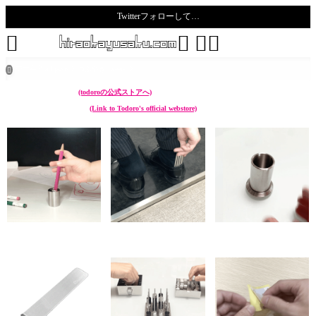
Twitterフォローして…
todoro





ホーム
all posts
つぶやき tweets

こんなん作ってます。
(todoroの公式ストアへ)
I make something like these.
(Link to Todoro's official webstore)
chikuwa (ペン立て Pen
sunoko (靴べら Shoehorn)
hazure (菜箸立て Cooking
stand)
chopstick stand)