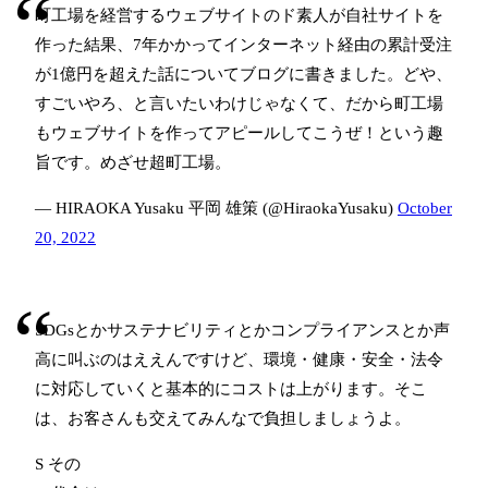
町工場を経営するウェブサイトのド素人が自社サイトを
作った結果、7年かかってインターネット経由の累計受注
が1億円を超えた話についてブログに書きました。どや、
すごいやろ、と言いたいわけじゃなくて、だから町工場
もウェブサイトを作ってアピールしてこうぜ！という趣
旨です。めざせ超町工場。
— HIRAOKA Yusaku 平岡 雄策 (@HiraokaYusaku)
October
20, 2022
SDGsとかサステナビリティとかコンプライアンスとか声
高に叫ぶのはええんですけど、環境・健康・安全・法令
に対応していくと基本的にコストは上がります。そこ
は、お客さんも交えてみんなで負担しましょうよ。
S その