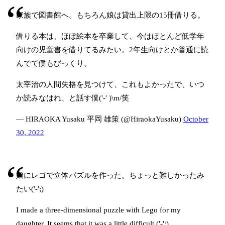
家族で図書館へ。もちろん娘は貸出上限の15冊借りる。
借りる本は、ほぼ絵本を卒業して、今はほとんど低学年
向けの児童書を借りてるみたい。2年生向けとか普通に読
んでて僕もびっくり。
太宰治の人間失格を見つけて、これもよかったで、いつ
か読みなはれ、と話す僕('-' )\m/笑
— HIRAOKA Yusaku 平岡 雄策 (@HiraokaYusaku)
October
30, 2022
娘にレゴで立体パズルを作った。ちょっと難しかったみ
たい('-';)
I made a three-dimensional puzzle with Lego for my
daughter. It seems that it was a little difficult ('-';)