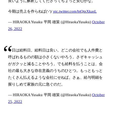
良いように解釈してくださってちょっと安心かな。
今期は売上を作らねば('-')/
pic.twitter.com/btQtnXkasL
— HIRAOKA Yusaku 平岡 雄策 (@HiraokaYusaku)
October
26, 2022
今日は給料日。給料日は良い。どこの会社でも人件費と
呼ばれるものの額は小さくないやろう。さぞキャッシュ
がガクッと減ることやろう。でも給料を払うことは、会
社の最も大きな存在意義のうちのひとつ。もっともっと
たくさん払えるような会社にせねば。さぁ、給与明細を
握りしめて家族の元に急ぐのだ。
— HIRAOKA Yusaku 平岡 雄策 (@HiraokaYusaku)
October
25, 2022