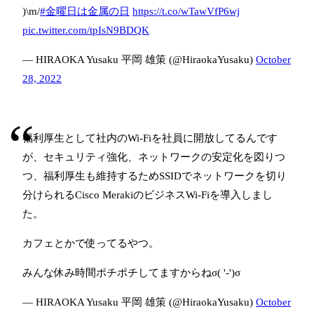
)\m/
#金曜日は金属の日
https://t.co/wTawVfP6wj
pic.twitter.com/tpIsN9BDQK
— HIRAOKA Yusaku 平岡 雄策 (@HiraokaYusaku)
October
28, 2022
福利厚生として社内のWi-Fiを社員に開放してるんです
が、セキュリティ強化、ネットワークの安定化を図りつ
つ、福利厚生も維持するためSSIDでネットワークを切り
分けられるCisco MerakiのビジネスWi-Fiを導入しまし
た。
カフェとかで使ってるやつ。
みんな休み時間ポチポチしてますからねσ( '-')σ
— HIRAOKA Yusaku 平岡 雄策 (@HiraokaYusaku)
October