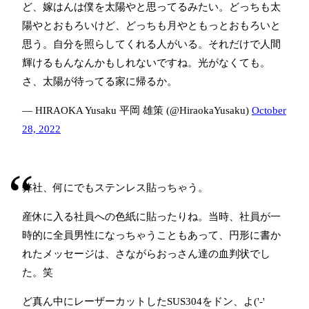
ど、嫁はんは僕を太陽やと思ってるみたい。どっちも太
陽やとおもろいけど、どっちも月やともっとおもろいと
思う。自分を照らしてくれる人がいる。それだけで人間
輝けるもんなんかもしれないですね。光がなくても。
さ、太陽が待ってる家に帰るか。
— HIRAOKA Yusaku 平岡 雄策 (@HiraokaYusaku)
October
28, 2022
弊社、何にでもステンレス貼っちゃう。
産休に入る社員への色紙に貼ったりね。当時、社員が一
時的に全員男性になっちゃうこともあって、円形に書か
れたメッセージは、さながらおっさん達の血判状でし
た。笑
ど真ん中にレーザーカットしたSUS304をドン、よ('-'