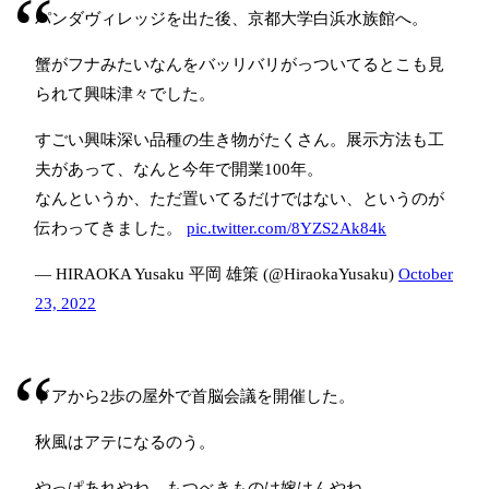
パンダヴィレッジを出た後、京都大学白浜水族館へ。
蟹がフナみたいなんをバッリバリがっついてるとこも見
られて興味津々でした。
すごい興味深い品種の生き物がたくさん。展示方法も工
夫があって、なんと今年で開業100年。
なんというか、ただ置いてるだけではない、というのが
伝わってきました。
pic.twitter.com/8YZS2Ak84k
— HIRAOKA Yusaku 平岡 雄策 (@HiraokaYusaku)
October
23, 2022
ドアから2歩の屋外で首脳会議を開催した。
秋風はアテになるのう。
やっぱあれやね。もつべきものは嫁はんやね。