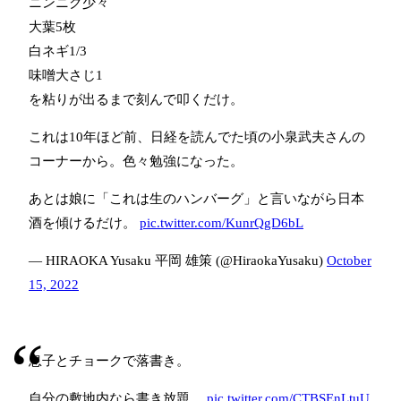
ニンニク少々
大葉5枚
白ネギ1/3
味噌大さじ1
を粘りが出るまで刻んで叩くだけ。
これは10年ほど前、日経を読んでた頃の小泉武夫さんの
コーナーから。色々勉強になった。
あとは娘に「これは生のハンバーグ」と言いながら日本
酒を傾けるだけ。
pic.twitter.com/KunrQgD6bL
— HIRAOKA Yusaku 平岡 雄策 (@HiraokaYusaku)
October
15, 2022
息子とチョークで落書き。
自分の敷地内なら書き放題。
pic.twitter.com/CTBSEnLtuU