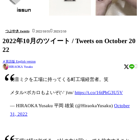
issun (しおり Bookmark)
kushidango (立体四目並べ
hatten (ステッカー Sticker)
Connect four 3D)


つぶやき tweets
2022/10/31
2023/2/10
2022年10月のツイート / Tweets on October 20
22
英語版 English version

HIRAOKA Yusaku
初音ミクを工場に持ってくる町工場経営者。笑
メタル×ボカロもよいぞ('-' )\m/
https://t.co/16tPhG3U5V
— HIRAOKA Yusaku 平岡 雄策 (@HiraokaYusaku)
October
31, 2022