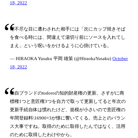
18, 2022
理不尽な目に遭わされた相手には「次にカップ焼きそば
を食べる時には、間違えて湯切り前にソースを入れてし
まえ」という呪いをかけるように心掛けている。
— HIRAOKA Yusaku 平岡 雄策 (@HiraokaYusaku)
October
18, 2022
独自ブランドのtodoroの知的財産権の更新。さすがに商
標権1つと意匠権3つを自力で取って更新してると年次の
更新手続自体は慣れたけど、規模が小さいので意匠権の
年間登録料\16900×3が懐に響いてくる。売上とのバラン
ス大事ですね。取得のために取得したんではなく、活用
のために取得したわけやから。