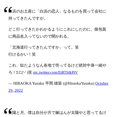
白浜のお土産に「白浜の恋人」なるものを買って会社に
持ってきたんですが。
どこ行ってきたかわかるようにこれにしたのに、個包装
に商品名入ってないので聞かれる。
「北海道行ってきたんですか」って。笑
行けるかい！笑
これ、似たようなん各地で売ってるけど絶対中身一緒や
ろ！Σ⊂('-' )笑
pic.twitter.com/EtRTIdkPtV
— HIRAOKA Yusaku 平岡 雄策 (@HiraokaYusaku)
October
29, 2022
太陽と月。僕は自分が月で嫁はんが太陽やと思ってるけ