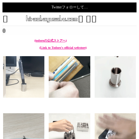
Twitterフォローして…
todoro





ホーム
all posts
ものづくり manufacture

こんなん作ってます。
(todoroの公式ストアへ)
I make something like these.
(Link to Todoro's official webstore)
chikuwa (ペン立て Pen
sunoko (靴べら Shoehorn)
hazure (菜箸立て Cooking
stand)
chopstick stand)