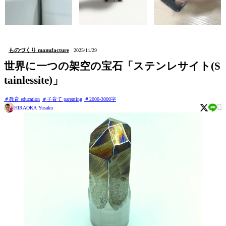
issun (しおり Bookmark)
kushidango (立体四目並べ
hatten (ステッカー Sticker)
Connect four 3D)
ものづくり manufacture
2025/11/29
世界に一つの架空の宝石「ステンレサイト(S
tainlessite)」
教育 education
子育て parenting
2000-3000字

HIRAOKA Yusaku