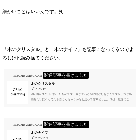
細かいことはいいんです。笑
「木のクリスタル」と「木のナイフ」も記事になってるのでよ
ろしけれ読み捨てください。
関連記事を書きました
hiraokayusaku.com
木のクリスタル
🕒️2025/4/4
2024年2月25日に作ったものです。娘が宝石とか鉱物が好きなんですが、木が鉱
物みたいになってたら喜ぶんちゃうかなと思って作りました。僕は「世界にない
もの」あるいは「その瞬間まで世界になかったもの」とか「自分の頭の中にだけ
存在するもの」というのが大好きで、子供達にも大切にしてほしいと思っていま
す。言葉で言うのも大事やけど、ものとして見せたり、行動で示せたら、なるほ
どそういうもんかと、より納得すると思うんですよね。もちろん子供達も自分で
関連記事を書きました
hiraokayusaku.com
考えたものを日常的に具現化しています。人の考えてることってものすご...
木のナイフ
🕒️2025/11/8