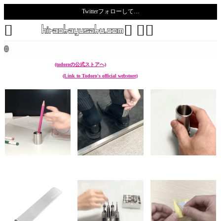
Twitterフォローして…
todoro





ホーム
all posts
うぇぶ web

こんなん作ってます。
(todoroの公式ストアへ)
I make something like these.
(Link to Todoro's official webstore)
chikuwa (ペン立て Pen
sunoko (靴べら Shoehorn)
hazure (菜箸立て Cooking
stand)
chopstick stand)