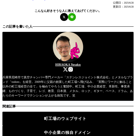
緯・結論・余談・関連記事経緯新しくWordPressとWooCommeceを使ったウェブ
公開日：
2025/6/28
ストアの準備をしていて、レビュー管理をどうしたもんかと色々調べました。...
更新日：
2025/6/28
こんなん好きそうな人に教えてあげてください。
この記事を書いた人
HIRAOKA Yusaku
兵庫県尼崎市で真空チャンバー専門メーカー「ステンレスジョイント株式会社」とメタルなブラ
ンド「todoro」を経営。2009年に父親の創業した町工場へ飛び込み、「実際にワークに触ること
以外の町工場経営の全て」を極めてやろうと奮闘中。町工場、中小企業経営、革新性、事業承
継、ものづくり、子育て、レゴ、教育、日本酒、メタル、ロック、ギター、ベース、ドラム、あ
たりのキーワードでテンションが上がる病気です。笑
関連記事
町工場のウェブサイト
中小企業の独自ドメイン