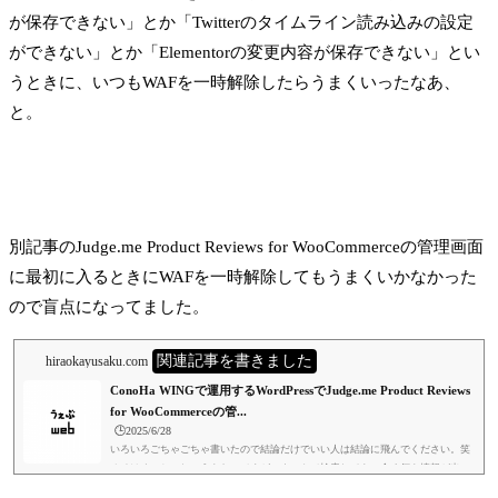
が保存できない」とか「Twitterのタイムライン読み込みの設定
ができない」とか「Elementorの変更内容が保存できない」とい
うときに、いつもWAFを一時解除したらうまくいったなあ、
と。
別記事のJudge.me Product Reviews for WooCommerceの管理画面
に最初に入るときにWAFを一時解除してもうまくいかなかった
ので盲点になってました。
関連記事を書きました
hiraokayusaku.com
ConoHa WINGで運用するWordPressでJudge.me Product Reviews
for WooCommerceの管...
🕒️2025/6/28
いろいろごちゃごちゃ書いたので結論だけでいい人は結論に飛んでください。笑
オチはめっちゃしょうもないですが、ネットで検索しても、全く何も情報が出て
こないので書いときました。結論以外の部分も、Shopifyのストア、WordPress+W