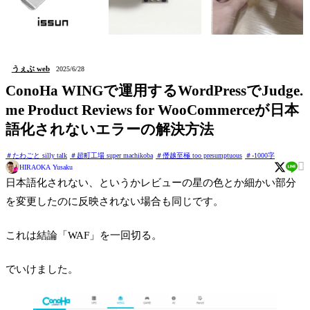
issun (しおり Bookmark)
kushidango (立体四目並べ
hatten (ステッカー Sticker)
Connect four 3D)
うぇぶ web
2025/6/28
ConoHa WINGで運用するWordPressでJudge.
me Product Reviews for WooCommerceが日本
語化されないエラーの解決方法
たわごと silly talk
超町工場 super machikoba
僭越至極 too presumptuous
-1000字

HIRAOKA Yusaku
日本語化されない、というかレビューの星の色とか細かい部分
を変更したのに反映されない場合も同じです。
これは結論「WAF」を一回切る。
でいけました。