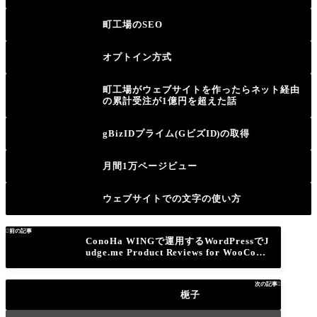
町工場のSEO
オプトイン方式
町工場がウェブサイトを作ったらネット経由
の累計受注が1億円を超えた話
gBizIDプライム(GビズID)の取得
月間1万ページビュー
ウェブサイトでの文字の使い方

前の記事
ConoHa WINGで運用するWordPressでJ
udge.me Product Reviews for WooCom
merceの管理画面に入れないエラーの解
決方法
次の記事

梔子