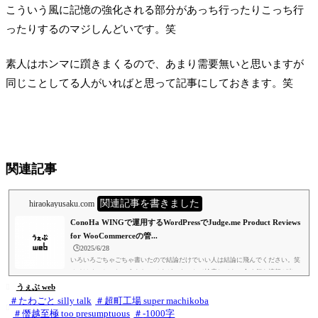
elcartのストア、WordPress+WooCommeceのストアを1人の素人が独学で触ってる
こういう風に記憶の強化される部分があっち行ったりこっち行
例は割と少ないかもしれないので興味があれば読んでみてください。目次・経
ったりするのマジしんどいです。笑
緯・結論・余談・関連記事経緯新しくWordPressとWooCommeceを使ったウェブ
ストアの準備をしていて、レビュー管理をどうしたもんかと色々調べました。...
素人はホンマに躓きまくるので、あまり需要無いと思いますが
同じことしてる人がいればと思って記事にしておきます。笑
関連記事
関連記事を書きました
hiraokayusaku.com
ConoHa WINGで運用するWordPressでJudge.me Product Reviews
for WooCommerceの管...
🕒️2025/6/28
いろいろごちゃごちゃ書いたので結論だけでいい人は結論に飛んでください。笑
オチはめっちゃしょうもないですが、ネットで検索しても、全く何も情報が出て
こないので書いときました。結論以外の部分も、Shopifyのストア、WordPress+W
うぇぶ web

elcartのストア、WordPress+WooCommeceのストアを1人の素人が独学で触ってる
たわごと silly talk
超町工場 super machikoba

例は割と少ないかもしれないので興味があれば読んでみてください。目次・経
僭越至極 too presumptuous
-1000字