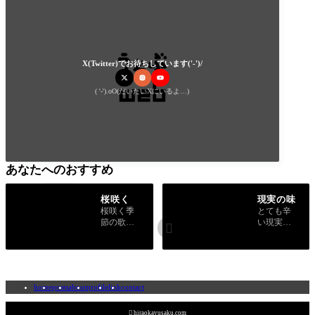
X(Twitter)でお待ちしています('-')/
( '-').oO(だいたいXにいるよ…)
あなたへのおすすめ
桜咲く
現実の味
桜咲く季
とても辛
節の歌を
い現実と

一句詠み
いう概念
ました。
の味につ
いて書き
ました。
home
posts
about
profile
link
contact

hiraokayusaku.com