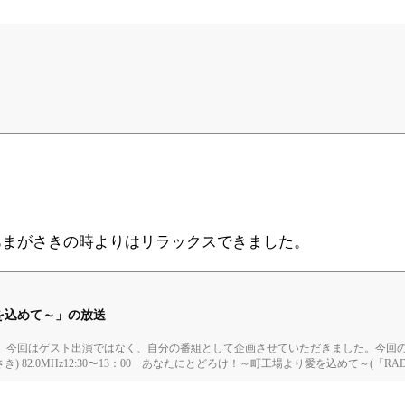
tore. Metal eccentric items ar
あまがさきの時よりはリラックスできました。
を込めて～」の放送
。今回はゲスト出演ではなく、自分の番組として企画させていただきました。今回
がさき) 82.0MHz12:30〜13：00 あなたにとどろけ！～町工場より愛を込めて～(「RAD
ご厚意で、放送の音源を頂きまして、再配布OKということですので、貼らせていた
工場より愛...