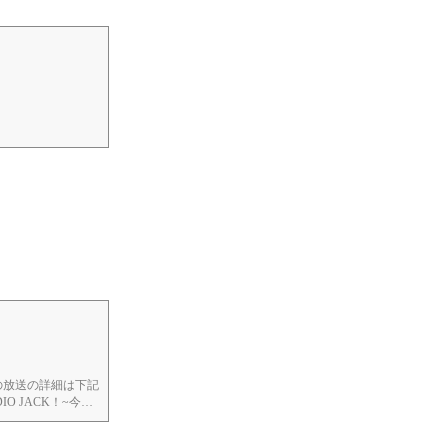
e here.
の放送の詳細は下記
IO JACK！~今日
だきます。音源はア