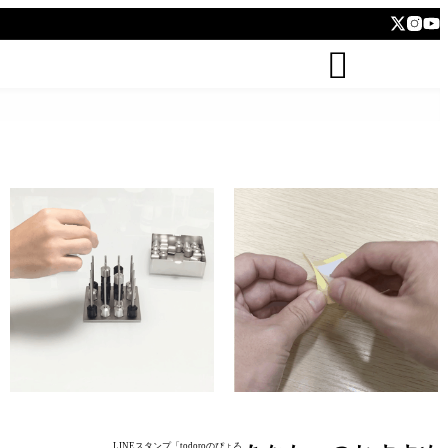
todoro


kushidango (立体四目並べ Connect
hatten (ステッカー Sticker)
four 3D)
LINEスタンプ「todoroのぴょろ