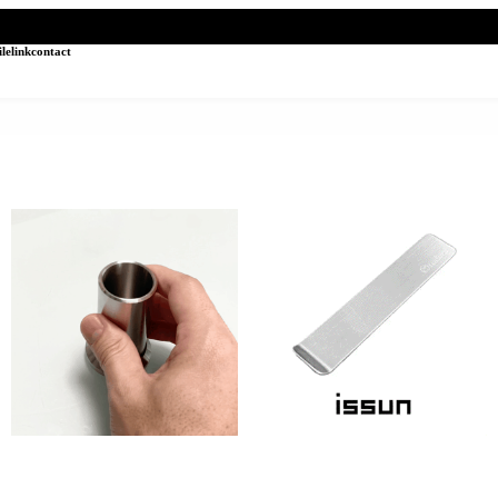
ile
link
contact
hazure (菜箸立て Cooking chopstick
issun (しおり Bookmark)
stand)