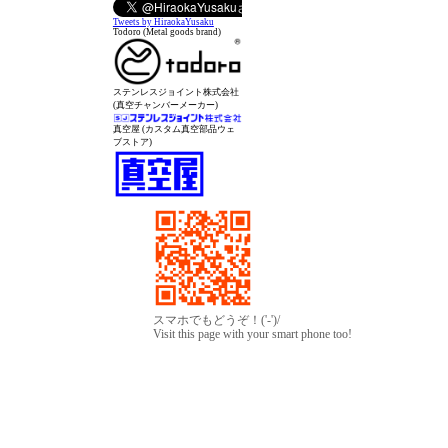
Tweets by HiraokaYusaku
Todoro (Metal goods brand)
ステンレスジョイント株式会社
(真空チャンバーメーカー)
真空屋 (カスタム真空部品ウェ
ブストア)
スマホでもどうぞ！('-')/
Visit this page with your smart phone too!