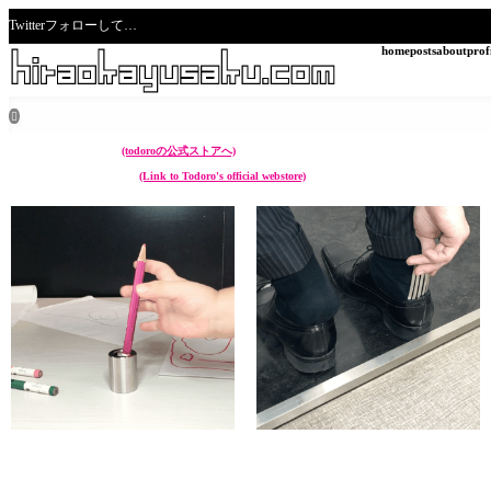
Twitterフォローして…
home
posts
about
prof
ホーム
all posts
できごと events

こんなん作ってます。
(todoroの公式ストアへ)
I make something like these.
(Link to Todoro's official webstore)
chikuwa (ペン立て Pen stand)
sunoko (靴べら Shoehorn)