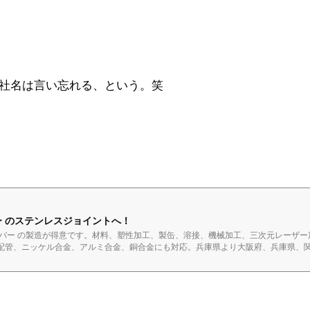
トの社名は言い忘れる、という。笑
ー のステンレスジョイントへ！
ンバー の製造が得意です。材料、塑性加工、製缶、溶接、機械加工、三次元レーザー
配管、ニッケル合金、アルミ合金、銅合金にも対応。兵庫県より大阪府、兵庫県、