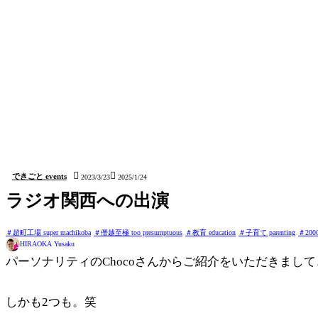
シェアはお気軽に！X(Twitter)がおすすめ:

コピー


できごと events
2023/3/23
2025/1/24
ラジオ関西への出演
超町工場 super machikoba
僭越至極 too presumptuous
教育 education
子育て parenting
200
HIRAOKA Yusaku
パーソナリティのChocoさんからご紹介をいただきま
しかも2つも。笑