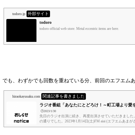
外部サイト
todoro.jp
todoro
todoro official web s
でも、わずかでも回数を重ねている分、前回のエフエム
関連記事を書きました
hiraokayusaku.com
ラジオ番組「あなたにとどろけ！～町工場より愛
🕒️2023/1/30
先日のラジオ出演に続き、再度出演させていただきました
の通りでした。2023年1月14日(土)FM aiai (エフエムあま
はダレの30分！？」内)なんとエフエムあまがさきさんの
ップロード用に少し圧縮しています。あなたにとどろけ！～町