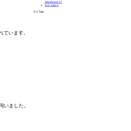
manufacture
12
わか waka
4
タグ Tags
-1000字 (32)
1000-2000字 (61)
されています。
2000-3000字 (41)
3000字- (38)
words <500 (3)
きづき awareness
(25)
たわごと silly talk
(118)
デュプロ Duplo (1)
伺いました。
プラレール Plarail
(1)
ポケモン Pokemon
(1)