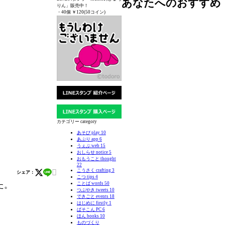
あなたへのおすすめ
りん」販売中！
・40個 ￥120(50コイン)
カテゴリー category
あそび play
10
あぷり app
6
うぇぶ web
15
おしらせ notice
5
おもうこと thought
22

こうさく crafting
3
シェア：
こつ tips
4
た。
ことば words
50
つぶやき tweets
10
できごと events
18
はじめに firstly
1
ぱそこん PC
6
ほん books
10
ものづくり