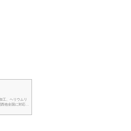
加工、ヘリウムリ
関西他全国に対応致