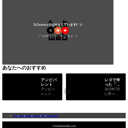
X(Twitter)でお待ちしています('-')/
( '-').oO(だいたいXにいるよ…)
あなたへのおすすめ
アンビバ
レゴで作
レント
った「と
ある街の
アンビバ
2023年7月

武器屋」
レントな
に作った
価値観は
もので
人や組織
す。 世界
を強くす
のどこか
るという
にあると
home
posts
about
profile
link
contact
話につい
いう「と
て書きま
ある街の
した。
武器屋」

hiraokayusaku.com