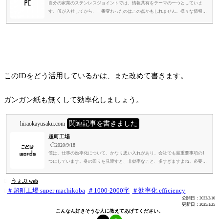
自分の家業のステンレスジョイントでは、情報共有をテーマの一つとしていま
す。僕が入社してから、一番変わったのはこの点かもしれません。様々な情報を
共有することで、仕事の効率は上がりますし、逆にストレスは減ります。人間誰
しも、自分の現在地がわからないまま目的地に向かうのは不安です。情報共有は
電子化ありき、ではないです。朝礼でも情報共有できます。あくまで情報共有を
するための一つの方法が電子化、であって、逆ではないです。会社でも、現場に
紙媒体も存分に使用して、情報共有しています。ただし、結論としては、...
このIDをどう活用しているかは、また改めて書きます。
ガンガン紙も無くして効率化しましょう。
関連記事を書きました
hiraokayusaku.com
超町工場
🕒️2020/9/18
僕は、仕事の効率化について、かなり思い入れがあり、会社でも最重要事項の1
つにしています。身の回りを見渡すと、非効率なこと、多すぎますよね。必要な
ところに時間を使わず、無意味なことに時間を割いている。そして時間の投資が
下手。役所とやりとりすると、特に思いますね。細かくは書きませんけど、正直
うぇぶ web

思うところは、かなりあります。それが本来の目的なら、いいんです。木陰でコ
超町工場 super machikoba
1000-2000字
効率化 efficiency

ーヒー飲みながら本読むとか、すごく贅沢で至福のひととき、やと僕は思います
公開日：
2023/2/10
が、無駄だと言う人もいるでしょう。そうではなくて、効率が要求されな...
更新日：
2025/1/25
こんなん好きそうな人に教えてあげてください。