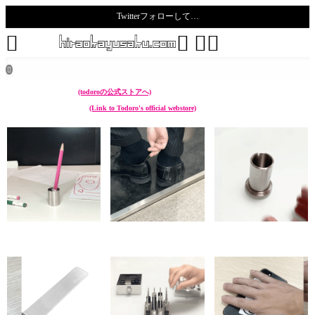
Twitterフォローして…
todoro





ホーム
all posts
うぇぶ web

こんなん作ってます。
(todoroの公式ストアへ)
I make something like these.
(Link to Todoro's official webstore)
chikuwa (ペン立て Pen
sunoko (靴べら Shoehorn)
hazure (菜箸立て Cooking
stand)
chopstick stand)