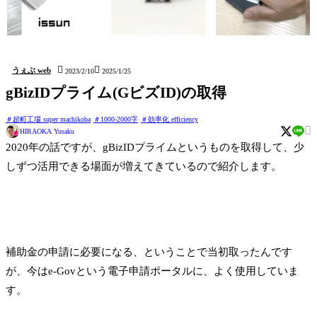
issun (しおり Bookmark)
kushidango (立体四目並べ
hatten (ステッカー Sticker)
Connect four 3D)


うぇぶ web
2023/2/10
2025/1/25
gBizIDプライム(GビズID)の取得
超町工場 super machikoba
1000-2000字
効率化 efficiency

HIRAOKA Yusaku
2020年の話ですが、gBizIDプライムというものを取得して、少
しずつ活用できる場面が増えてきているので紹介します。
補助金の申請に必要になる、ということで当初取ったんです
が、今はe-Govという電子申請ポータルに、よく使用していま
す。