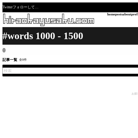
Twitterフォローして…
home
posts
about
prof
#words 1000 - 1500
ホーム
all posts
words 1000 - 1500

記事一覧
全0件
お探