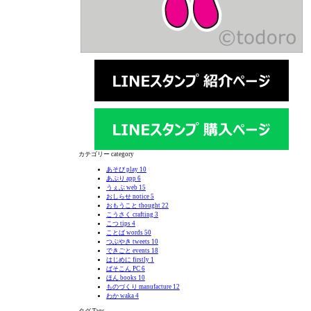
カテゴリー category
あそび play
10
あぷり app
6
うぇぶ web
15
おしらせ notice
5
おもうこと thought
22
こうさく crafting
3
こつ tips
4
ことば words
50
つぶやき tweets
10
できごと events
18
はじめに firstly
1
ぱそこん PC
6
ほん books
10
ものづくり manufacture
12
わか waka
4