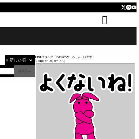
todoro


LINEスタンプ「todoroのぴょろりん」販売中！

・40個 ￥120(50コイン)
絞り込み