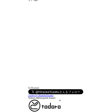
タグ Tags
-1000字 (32)
1000-2000字 (61)
2000-3000字 (41)
3000字- (38)
words <500 (3)
きづき awareness (25)
たわごと silly talk (118)
デュプロ Duplo (1)
プラレール Plarail (1)
ポケモン Pokemon (1)
レゴ LEGO (8)
僭越至極 too presumptuous (75)
効率化 efficiency (25)
子育て parenting (47)
宣伝 advertising (9)
教育 education (68)
英語版 English version (7)
超町工場 super machikoba (81)
閲覧注意 NSFW (7)
X (Twitter)
Tweets by HiraokaYusaku
Todoro (Metal goods brand)