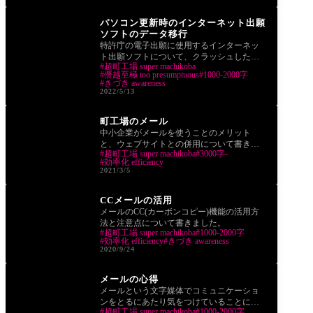
あぷり app
パソコン更新時のインターネット出願
ソフトのデータ移行
特許庁の電子出願に使用するインターネッ
ト出願ソフトについて、クラッシュした旧
超町工場 super machikoba
パソコンのSSD(HDD ハードディスク)から
僭越至極 too presumptuous
1000-2000字
新パソコン
きづき awareness
2022/5/13
あぷり app
町工場のメール
中小企業がメールを使うことのメリット
と、ウェブサイトとの併用について書きま
超町工場 super machikoba
3000字-
した。
効率化 efficiency
2021/3/5
あぷり app
CCメールの活用
メールのCC(カーボンコピー)機能の活用方
法と注意点について書きました。
超町工場 super machikoba
1000-2000字
効率化 efficiency
きづき awareness
2020/9/24
あぷり app
メールの心得
メールという文字媒体でコミュニケーショ
ンをとるにあたり気をつけていることにつ
超町工場 super machikoba
1000-2000字