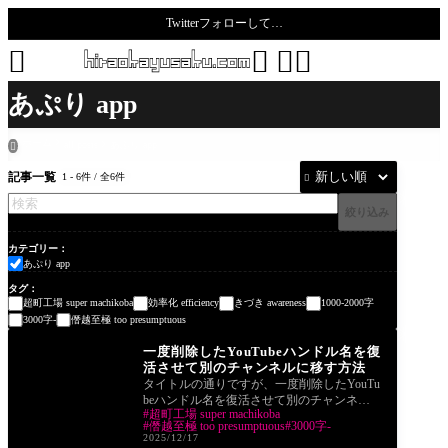
Twitterフォローして…
todoro





あぷり app
ホーム
all posts
あぷり app

記事一覧
1 - 6件 / 全6件

絞り込み
カテゴリー
あぷり app
タグ
超町工場 super machikoba
効率化 efficiency
きづき awareness
1000-2000字
3000字-
僭越至極 too presumptuous
あぷり app
一度削除したYouTubeハンドル名を復
活させて別のチャンネルに移す方法
タイトルの通りですが、一度削除したYouTu
beハンドル名を復活させて別のチャンネル
超町工場 super machikoba
に移行させるまでの話です。 方法とは書き
僭越至極 too presumptuous
3000字-
ました
2025/12/17