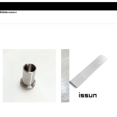
ile
link
contact
hazure (菜箸立て Cooking chopstick
issun (しおり Bookmark)
stand)