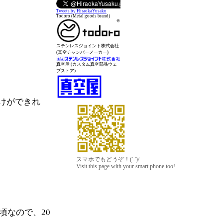
Tweets by HiraokaYusaku
Todoro (Metal goods brand)
ステンレスジョイント株式会社
(真空チャンバーメーカー)
真空屋 (カスタム真空部品ウェ
ブストア)
けができれ
スマホでもどうぞ！('-')/
Visit this page with your smart phone too!
頃なので、20