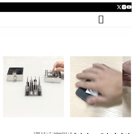
todoro


kushidango (立体四目並べ Connect
hatten (ステッカー Sticker)
four 3D)
LINEスタンプ「todoroのぴょろ