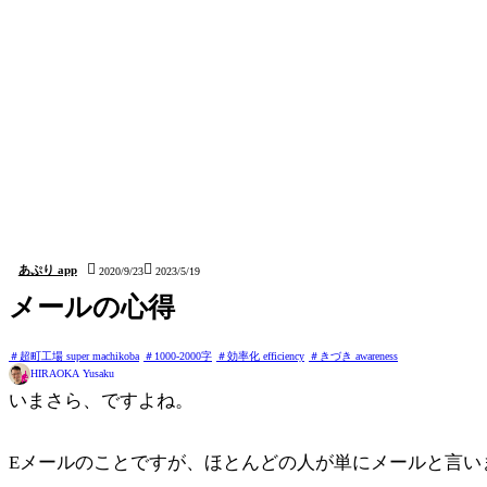
シェアはお気軽に！X(Twitter)がおすすめ:

コピー


あぷり app
2020/9/23
2023/5/19
メールの心得
超町工場 super machikoba
1000-2000字
効率化 efficiency
きづき awareness
HIRAOKA Yusaku
いまさら、ですよね。
Eメールのことですが、ほとんどの人が単にメールと言い