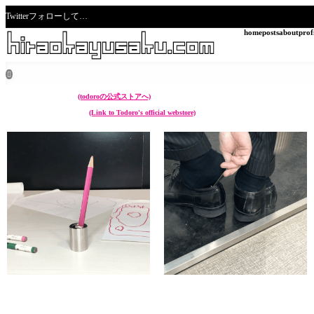
Twitterフォローして…
home
posts
about
prof
ホーム
all posts
あぷり app

こんなん作ってます。
(todoroの公式ストアへ)
I make something like these.
(Link to Todoro's official webstore)
chikuwa (ペン立て Pen stand)
sunoko (靴べら Shoehorn)