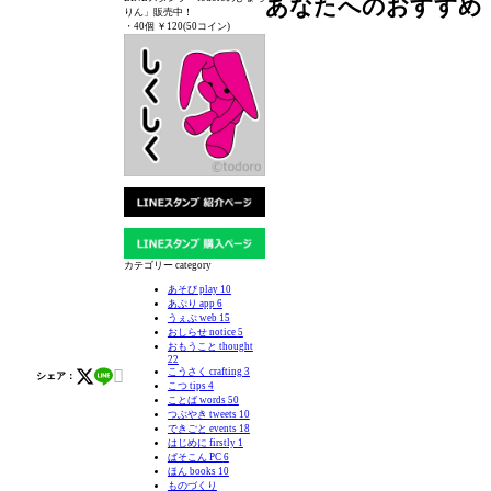
あなたへのおすすめ
りん」販売中！
・40個 ￥120(50コイン)
カテゴリー category
あそび play
10
あぷり app
6
うぇぶ web
15
おしらせ notice
5
おもうこと thought
22

こうさく crafting
3
シェア：
こつ tips
4
ことば words
50
つぶやき tweets
10
できごと events
18
はじめに firstly
1
ぱそこん PC
6
ほん books
10
ものづくり