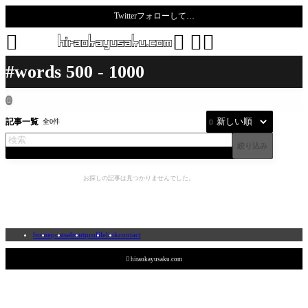
Twitterフォローして…
todoro





#words 500 - 1000
ホーム
all posts
words 500 - 1000

記事一覧
全0件

絞り込み
お探しの記事は見つかりませんでした。
home
posts
about
profile
link
contact

hiraokayusaku.com