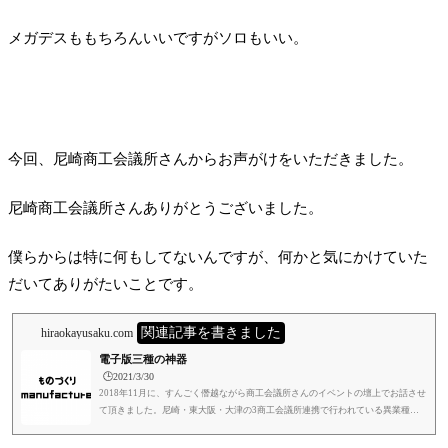
メガデスももちろんいいですがソロもいい。
今回、尼崎商工会議所さんからお声がけをいただきました。
尼崎商工会議所さんありがとうございました。
僕らからは特に何もしてないんですが、何かと気にかけていた
だいてありがたいことです。
関連記事を書きました
hiraokayusaku.com
電子版三種の神器
🕒️2021/3/30
2018年11月に、すんごく僭越ながら商工会議所さんのイベントの壇上でお話させ
て頂きました。尼崎・東大阪・大津の3商工会議所連携で行われている異業種イ
ノベーション大交流会というイベントで、弊社が尼崎代表として事例発表をさせ
て頂きました。自分みたいな実力のない者に、お声がけ頂きありがとうございま