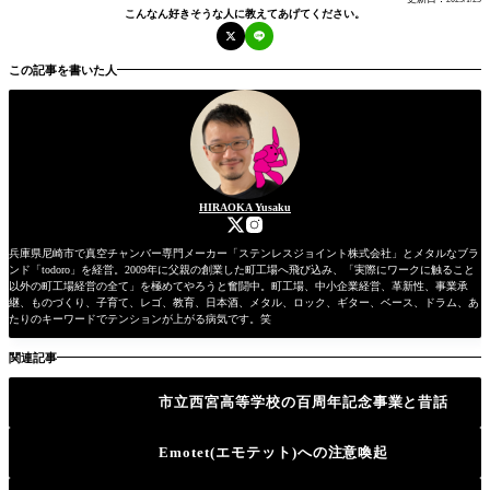
こんなん好きそうな人に教えてあげてください。
この記事を書いた人
HIRAOKA Yusaku
兵庫県尼崎市で真空チャンバー専門メーカー「ステンレスジョイント株式会社」とメタルなブラ
ンド「todoro」を経営。2009年に父親の創業した町工場へ飛び込み、「実際にワークに触ること
以外の町工場経営の全て」を極めてやろうと奮闘中。町工場、中小企業経営、革新性、事業承
継、ものづくり、子育て、レゴ、教育、日本酒、メタル、ロック、ギター、ベース、ドラム、あ
たりのキーワードでテンションが上がる病気です。笑
関連記事
市立西宮高等学校の百周年記念事業と昔話
Emotet(エモテット)への注意喚起