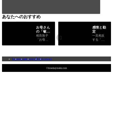
あなたへのおすすめ
お母さん
感情と勘
の「敏感
定
期」
相良敦子
一見相反

「お母さ
する「気
んの「敏
持ち」と
感期」」
「計算」
を読んだ
を両立さ
話につい
せること
home
posts
about
profile
link
contact
て書きま
の重要性
した。
について
書きまし

hiraokayusaku.com
た。