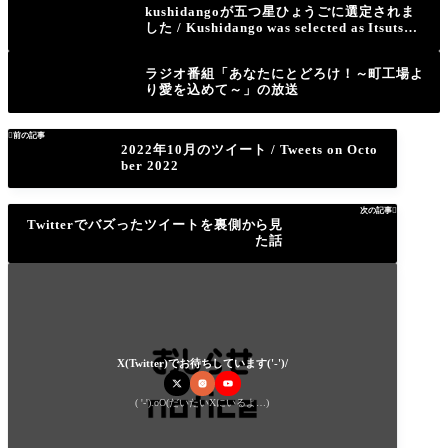
kushidangoが五つ星ひょうごに選定されま
した / Kushidango was selected as Itsutsub
oshi-Hyogo(Five-stars-Hyogo)
ラジオ番組「あなたにとどろけ！～町工場よ
り愛を込めて～」の放送

前の記事
2022年10月のツイート / Tweets on Octo
ber 2022
次の記事

Twitterでバズったツイートを裏側から見
た話
X(Twitter)でお待ちしています('-')/
( '-').oO(だいたいXにいるよ…)