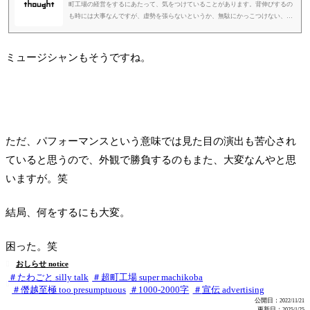
町工場の経営をするにあたって、気をつけていることがあります。背伸びするの
も時には大事なんですが、虚勢を張らないというか、無駄にかっこつけない、と
いうか、まあ関西で「ええかっこしい」という言葉があるのですが、外見だけえ
えかっこしない、ゆうことですね。誰かを守るためには、時には「はったり」も
大事ですし、背中で語りたい時には「無駄にかっこつける」ことも大事なんです
ミュージシャンもそうですね。
が。自分自身の姿と自分の会社の姿が重なって見える部分もあって、「見てく
れ」で勝負してはいけない。という自分への戒めみたいなものがあります...
ただ、パフォーマンスという意味では見た目の演出も苦心され
ていると思うので、外観で勝負するのもまた、大変なんやと思
いますが。笑
結局、何をするにも大変。
困った。笑
おしらせ notice

たわごと silly talk
超町工場 super machikoba

僭越至極 too presumptuous
1000-2000字
宣伝 advertising
公開日：
2022/11/21
更新日：
2025/1/25