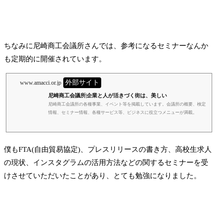
した。中小企業の社長さんを中心に100名くらい来られていたと思います。その
時「町工場の日常から生まれる小さなイノベーション」というテーマで、20分お
話ししたのが、僕の考える町工場の効率化の話。イノベーションというと...
ちなみに尼崎商工会議所さんでは、参考になるセミナーなんか
も定期的に開催されています。
外部サイト
www.amacci.or.jp
尼崎商工会議所|企業と人が活きづく街は、美しい
尼崎商工会議所の各種事業、イベント等を掲載しています。会議所の概要、検定
情報、セミナー情報、各種サービス等、ビジネスに役立つメニューが満載。
僕もFTA(自由貿易協定)、プレスリリースの書き方、高校生求人
の現状、インスタグラムの活用方法などの関するセミナーを受
けさせていただいたことがあり、とても勉強になりました。