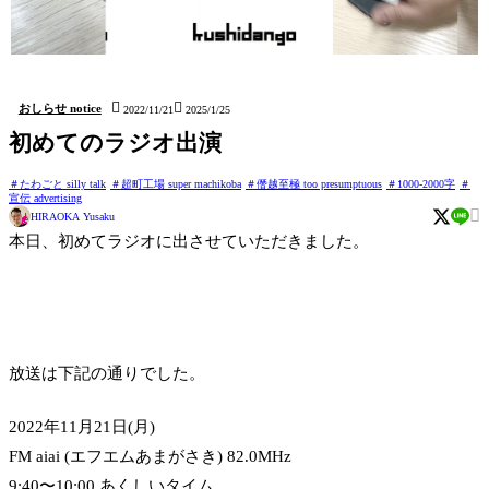
issun (しおり Bookmark)
kushidango (立体四目並べ
hatten (ステッカー Sticker)
Connect four 3D)


おしらせ notice
2022/11/21
2025/1/25
初めてのラジオ出演
たわごと silly talk
超町工場 super machikoba
僭越至極 too presumptuous
1000-2000字
宣伝 advertising

HIRAOKA Yusaku
本日、初めてラジオに出させていただきました。
放送は下記の通りでした。
2022年11月21日(月)
FM aiai (エフエムあまがさき) 82.0MHz
9:40〜10:00 あくしいタイム