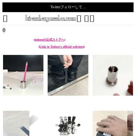
Twitterフォローして…
todoro





ホーム
all posts
おしらせ notice

こんなん作ってます。
(todoroの公式ストアへ)
I make something like these.
(Link to Todoro's official webstore)
chikuwa (ペン立て Pen
sunoko (靴べら Shoehorn)
hazure (菜箸立て Cooking
stand)
chopstick stand)