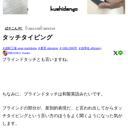
issun (しおり Bookmark)
kushidango (立体四目並べ
hatten (ステッカー Sticker)
Connect four 3D)


ぱそこん PC
2021/2/26
2023/5/19
タッチタイピング
超町工場 super machikoba
教育 education
1000-2000字
効率化 efficiency

HIRAOKA Yusaku
ブラインドタッチとも言いますね。
ちなみに、ブラインドタッチは和製英語みたいです。
ブラインドの部分が、差別的表現だ、と言われ出してからタッ
チタイピングという言い方のほうをよく聞くようになった気が
します。