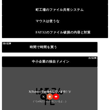
町工場のファイル共有システム
マウスは使うな
FAT32のファイル破損の内容と対策

前の記事
時間で時間を買う
次の記事

中小企業の独自ドメイン
X(Twitter)でお待ちしています('-')/
( '-').oO(だいたいXにいるよ…)