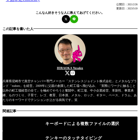
公開日：
2021/2/26
更新日：
2023/5/19
こんなん好きそうな人に教えてあげてください。
この記事を書いた人
HIRAOKA Yusaku
兵庫県尼崎市で真空チャンバー専門メーカー「ステンレスジョイント株式会社」とメタルなブラ
ンド「todoro」を経営。2009年に父親の創業した町工場へ飛び込み、「実際にワークに触ること
以外の町工場経営の全て」を極めてやろうと奮闘中。町工場、中小企業経営、革新性、事業承
継、ものづくり、子育て、レゴ、教育、日本酒、メタル、ロック、ギター、ベース、ドラム、あ
たりのキーワードでテンションが上がる病気です。笑
関連記事
キーボードによる複数ファイルの選択
テンキーのタッチタイピング