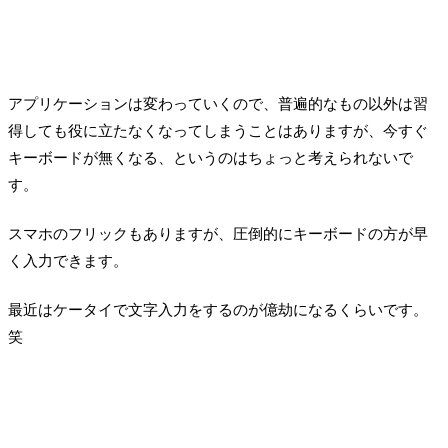
く、一部でくっついてるようなところがあります。詰まる所、ほとんど時間かお
金になると思います。一般的によく投資と言われているものは、ゆうたら経済投
資ですよね。もっと言ってしまうと金融資産運用ですよね。不動産投資も、ほと
んどこれに近い。お金というベクトルで見て、お金を増やす、ベクトルの...
アプリケーションは変わっていくので、普遍的なもの以外は習
得しても役に立たなくなってしまうことはありますが、今すぐ
キーボードが無くなる、というのはちょっと考えられないで
す。
スマホのフリックもありますが、圧倒的にキーボードの方が早
く入力できます。
最近はケータイで文字入力をするのが億劫になるくらいです。
笑