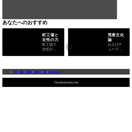
あなたへのおすすめ
町工場と
荒唐文化
女性の力
論
町工場で
わさびチ

女性が活
ューブと
躍してい
着物にみ
る事例
る自分な
や、この
りの文化
国や中小
論につい
home
posts
about
profile
link
contact
企業が抱
て書きま
えている
した。
問題につ

hiraokayusaku.com
いて書き
ました。