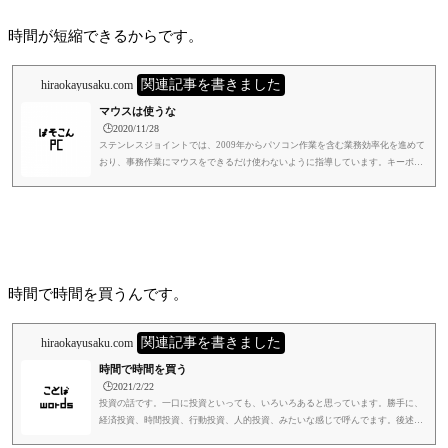
時間が短縮できるからです。
関連記事を書きました
hiraokayusaku.com
マウスは使うな
🕒️2020/11/28
ステンレスジョイントでは、2009年からパソコン作業を含む業務効率化を進めて
おり、事務作業にマウスをできるだけ使わないように指導しています。キーボー
ドでできることなら、ほとんどの作業が、マウスを使うよりもキーボード打つ方
が早いです。一例としてはショートカットキーをたくさん使う、ですね。いろい
ろ方法はあります。タイトル通りだと語弊がありますが、マウスを使わないとで
きないことはマウスを使いますし、マウスを使った方が効率が良ければ使いま
す。CADとか専門職の人が使うアプリケーションでは、オペレーターにも知...
時間で時間を買うんです。
関連記事を書きました
hiraokayusaku.com
時間で時間を買う
🕒️2021/2/22
投資の話です。一口に投資といっても、いろいろあると思っています。勝手に、
経済投資、時間投資、行動投資、人的投資、みたいな感じで呼んでます。後述し
ますが、基本的には、全部似たようなところがあって、独立してるわけではな