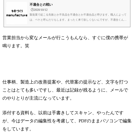
不適合との戦い
🕒️2020/10/12
製造業で起こる失敗とか不良品を不適合とか不適合品と呼びます。職人によって
は、ペケと呼んだりもします。まったく来て欲しくないんですが、不適合くん
は、突然やってきます。笑各職種によって、いろんな苦労があるのは当然なので
すが、製造現場もいろんなものと戦ってます。納期、コスト、仕様、暑さ、手汗
の滑り、寒さによる手足のかじかみ、吐息でゴーグルが曇る、意味のわからない
営業担当から変なメールが行こうもんなら、すぐに僕の携帯が
図面、社長の無茶振り。笑製造部門だけで解決するのは不可能ですので、経営幹
鳴ります。笑
部、営業、総務、製造、事務、みんなで一体となって、ひとつずつ潰して...
仕事柄、製造上の改善提案や、代替案の提示など、文字を打つ
ことはとても多いですし、最近は記録が残るように、メールで
のやりとりが主流になっています。
添付する資料も、以前は手書きしてスキャン、やったんです
が、今はデータの編集性を考慮して、PDFのままパソコンで編集
をしています。