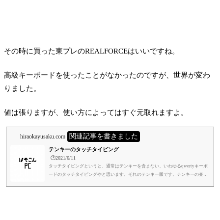
その時に買った東プレのREALFORCEはいいですね。
高級キーボードを使ったことがなかったのですが、世界が変わ
りました。
値は張りますが、使い方によってはすぐ元取れますよ。
関連記事を書きました
hiraokayusaku.com
テンキーのタッチタイピング
🕒️2021/6/11
タッチタイピングというと、通常はテンキーを含まない、いわゆるqwertyキーボ
ードのタッチタイピングやと思います。それのテンキー版です。テンキーの並び
方は2種類ありますね。電話の並びと電卓の並びです。なんで違うんか、いろい
ろあるみたいですんで、興味のある方はググってください。笑今回関係あるのは
電卓の並びの方です。パソコンも同じです。メーカーによっても違うし、パソコ
ンと電卓で0の位置とか形が微妙に違う場合もありますが、だいたい同じです。
パソコンを使った仕事を早くしようと色々やっています。そこでまた一段...