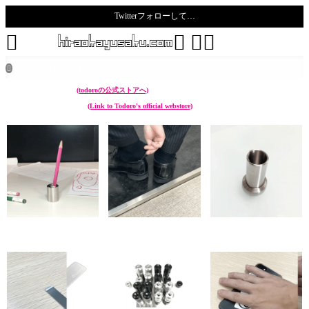
Twitterフォローして…
todoro





ホーム
all posts
ぱそこん PC

こんなん作ってます。
(todoroの公式ストアへ)
I make something like these.
(Link to Todoro's official webstore)
chikuwa (ペン立て Pen
sunoko (靴べら Shoehorn)
hazure (菜箸立て Cooking
stand)
chopstick stand)