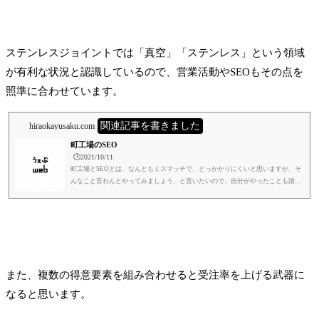
ステンレスジョイントでは「真空」「ステンレス」という領域
が有利な状況と認識しているので、営業活動やSEOもその点を
照準に合わせています。
関連記事を書きました
hiraokayusaku.com
町工場のSEO
🕒️2021/10/11
町工場とSEOとは、なんともミスマッチで、とっかかりにくいと思いますが、そ
んなこと言わんとやってみましょう、と言いたいので、自分がやったことも踏ま
えて書きます。笑SEOというのはSearch Engine Optimizationの略です。検索エン
ジン最適化、と訳されますが、検索エンジンというのはGoogleとかYahooとかBi
ngなんかの検索するシステムのことですね。ようは、自分の作ったウェブサイト
を、検索エンジンに引っ掛かるようにしましょう、ということです。ちなみにYa
hooはGoogleのシステムを使っているため、Googleと一緒と考えて差し支...
また、複数の得意要素を組み合わせると受注率を上げる武器に
なると思います。