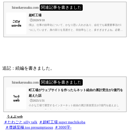
関連記事を書きました
hiraokayusaku.com
超町工場
🕒️2020/9/18
僕は、仕事の効率化について、かなり思い入れがあり、会社でも最重要事項の1
つにしています。身の回りを見渡すと、非効率なこと、多すぎますよね。必要な
ところに時間を使わず、無意味なことに時間を割いている。そして時間の投資が
下手。役所とやりとりすると、特に思いますね。細かくは書きませんけど、正直
思うところは、かなりあります。それが本来の目的なら、いいんです。木陰でコ
ーヒー飲みながら本読むとか、すごく贅沢で至福のひととき、やと僕は思います
が、無駄だと言う人もいるでしょう。そうではなくて、効率が要求されな...
追記：続編を書きました。
関連記事を書きました
hiraokayusaku.com
町工場がウェブサイトを作ったらネット経由の累計受注が2億円を
超えた話
🕒️2025/1/31
小さな工場で運営するインターネット経由の累計新規受注が2億円を超えまし
た。やらしい書き方ですよね。笑というか書いててちょっとアレですよね。笑売
上がナンボとか、フォロワーが何人とか。嫌いなんですよそういうの。笑でも1
うぇぶ web

億円の時も書きましたが、こういう風に書かないと誰も読んでくれないんで書き
たわごと silly talk
超町工場 super machikoba

ます。笑これ見て「うちも頑張ります」という町工場が出てきたら、まあ目的達
僭越至極 too presumptuous
3000字-