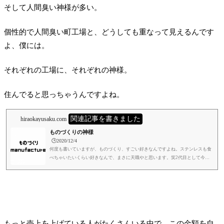
そして人間臭い神様が多い。
個性的で人間臭い町工場と、どうしても重なって見えるんです
よ、僕には。
それぞれの工場に、それぞれの神様。
住んでると思っちゃうんですよね。
関連記事を書きました
hiraokayusaku.com
ものづくりの神様
🕒️2020/12/4
何度も書いていますが、ものづくり、すごい好きなんですよね。ステンレスも食
べちゃいたいくらい好きなんで、まさに天職やと思います。笑2代目として今の
立場でこの仕事をしているのは、運命でもあるし、幸運なことやなと思います。
会社は経営者によって、良くも悪くも変わります。中小企業は特に顕著です。社
長が変わると、会社も変わっていくのが自然です。先代が、やっていたままの姿
では、次の社長にとっては、やりづらいままです。社員にとっても、そうやと思
います。2代目は、会社の良い部分も嫌な部分も、これでもかというくら...
もっと売上を上げている人がたくさんいる中で、この金額を自