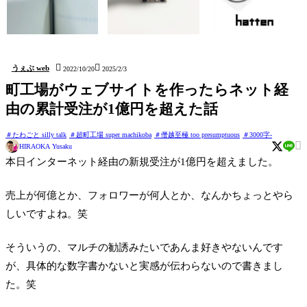
issun (しおり Bookmark)
kushidango (立体四目並べ
hatten (ステッカー Sticker)
Connect four 3D)


うぇぶ web
2022/10/20
2025/2/3
町工場がウェブサイトを作ったらネット経
由の累計受注が1億円を超えた話
たわごと silly talk
超町工場 super machikoba
僭越至極 too presumptuous
3000字-

HIRAOKA Yusaku
本日インターネット経由の新規受注が1億円を超えました。
売上が何億とか、フォロワーが何人とか、なんかちょっとやら
しいですよね。笑
そういうの、マルチの勧誘みたいであんま好きやないんです
が、具体的な数字書かないと実感が伝わらないので書きまし
た。笑