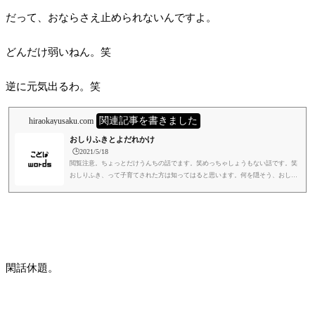
だって、おならさえ止められないんですよ。
どんだけ弱いねん。笑
逆に元気出るわ。笑
関連記事を書きました
hiraokayusaku.com
おしりふきとよだれかけ
🕒️2021/5/18
閲覧注意。ちょっとだけうんちの話でます。笑めっちゃしょうもない話です。笑
おしりふき、って子育てされた方は知ってはると思います。何を隠そう、おしり
を拭くものです。笑この究極的に単一の目的で開発された、おしりふきが凄い愛
おしいんですよね。おしりを拭くためだけに生まれてきた。誰にもわかってもら
えないかもしれないんですけど。だって、おしりふきですよ。笑何回ゆうねん。
笑よだれかけも同じ。よだれがかかるためだけに存在してる。単純を通り越し
て、もはや崇高じゃないですか。笑この、よだれひとつとっても、子供に...
閑話休題。