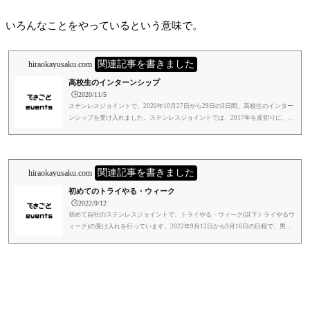
いろんなことをやっているという意味で。
関連記事を書きました
hiraokayusaku.com
高校生のインターンシップ
🕒️2020/11/5
ステンレスジョイントで、2020年10月27日から29日の3日間、高校生のインター
ンシップを受け入れました。ステンレスジョイントでは、2017年を皮切りに、兵
庫県立尼崎高等学校から、2017年、2018年、2020年と3回受け入れを行っていま
す。インターンシップといっても、アメリカや医療現場なんかで実施されている
数ヶ月とかの長期インターンと違い、最長で3日間ですので、ほぼ就業実習とい
うよりも、体験というか見学に近いものです。数を重ねるごとに、ノウハウとい
関連記事を書きました
hiraokayusaku.com
うほど大層なものではないんですが、少しずつ内容の濃さとか、視野が広が...
初めてのトライやる・ウィーク
🕒️2022/9/12
初めて自社のステンレスジョイントで、トライやる・ウィーク(以下トライやるウ
ィーク)の受け入れを行っています。2022年9月12日から9月16日の日程で、男子
生徒が2名、今日から始まったところです。トライやるウィークというのは兵庫
県県民には、おなじみなのですが、公立中学2年生の生徒が県下の企業や教育機
関などに社会見学として5日程度訪問する取り組みのことです。中学生というこ
とと、5日間という長めに日数は、全国的にも珍しい取り組みのようです。ステ
ンレスジョイントでは経営理念の中に「地域や未来に貢献する」という部分...