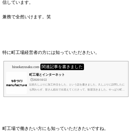
信しています。
兼務で全然いけます。笑
特に町工場経営者の方には知っていただきたい。
関連記事を書きました
hiraokayusaku.com
町工場とインターネット
🕒️2020/10/22
以前久しぶりに加工外注をした、という話を書きました。久しぶりに訪問したに
も関わらず、皆さん総出で出迎えてくださって、歓迎頂きました。やっぱり町工
場好きです。思いっきり他人の工場なんですけどね。笑実家帰ってきた、みたい
な気持ちなるんです。笑飲み物も出してくださって、椅子もすすめてくださった
ので、座って冗談や昔話をしながら話し込んでいたのですが、仕事の話になった
んですね。その中で具体的にどうやって仕事を取っていくか、という話になった
んですね。話の流れで「インターネットもありますし」という話をした...
町工場で働きたい方にも知っていただきたいですね。