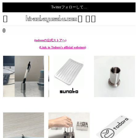
Twitterフォローして…
todoro





ホーム
all posts
うぇぶ web

こんなん作ってます。
(todoroの公式ストアへ)
I make something like these.
(Link to Todoro's official webstore)
chikuwa (ペン立て Pen
sunoko (靴べら Shoehorn)
hazure (菜箸立て Cooking
stand)
chopstick stand)