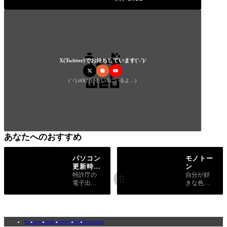
X(Twitter)でお待ちしています('-')/
( '-').oO(だいたいXにいるよ…)
あなたへのおすすめ
パソコン
モノトー
更新時の
ン
インター
特許庁の
自分が好

ネット出
電子出願
きな色の
願ソフト
に使用す
世界観に
のデータ
るインタ
ついて書
移行
ーネット
きまし
出願ソフ
た。
home
posts
about
profile
link
contact
トについ