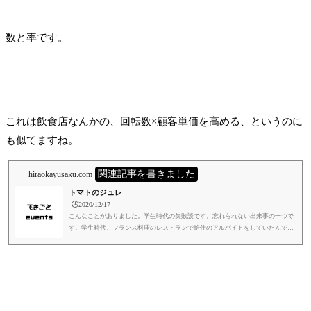
数と率です。
これは飲食店なんかの、回転数×顧客単価を高める、というのに
も似てますね。
関連記事を書きました
hiraokayusaku.com
トマトのジュレ
🕒️2020/12/17
こんなことがありました。学生時代の失敗談です。忘れられない出来事の一つで
す。学生時代、フランス料理のレストランで給仕のアルバイトをしていたんで
す。勤務は地元の西宮だったんですが、西宮の店舗がオープンしたてのお店やっ
たんで、神戸元町の店舗で研修を受けていました。元町のお店は厳しいお店で、
雰囲気と味もそれに比例して良いお店でした。研修中は髪をスーパーハードジェ
ルでオールバックに固めてましたね。笑シェフの人柄は、そっくりそのまま料理
に現れると思います。料理人も職人ですから。町工場の製品と同じです。...