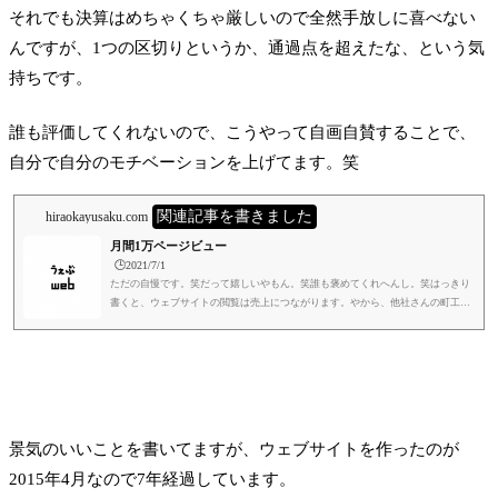
それでも決算はめちゃくちゃ厳しいので全然手放しに喜べない
んですが、1つの区切りというか、通過点を超えたな、という気
持ちです。
誰も評価してくれないので、こうやって自画自賛することで、
自分で自分のモチベーションを上げてます。笑
関連記事を書きました
hiraokayusaku.com
月間1万ページビュー
🕒️2021/7/1
ただの自慢です。笑だって嬉しいやもん。笑誰も褒めてくれへんし。笑はっきり
書くと、ウェブサイトの閲覧は売上につながります。やから、他社さんの町工場
にもウェブサイトの運用は、やってほしいんです。めんどくさいかもしれへんけ
ど、運用してほしい。で、未来のお客さんにアピールすれば仕事も途切れず、会
社は潰れず、技術は未来に残せるじゃないですか。で、うちから検索した時にも
ヒットするようにしといてほしい。そしたら、うちが頼める会社さん探す時にも
困らないじゃないですか。笑それが僕の町工場のウェブサイトに対する...
景気のいいことを書いてますが、ウェブサイトを作ったのが
2015年4月なので7年経過しています。