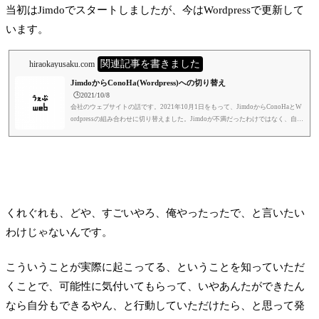
当初はJimdoでスタートしましたが、今はWordpressで更新して
います。
関連記事を書きました
hiraokayusaku.com
JimdoからConoHa(Wordpress)への切り替え
🕒️2021/10/8
会社のウェブサイトの話です。2021年10月1日をもって、JimdoからConoHaとW
ordpressの組み合わせに切り替えました。Jimdoが不満だったわけではなく、自分
がやりたいことが増えて、Jimdoのままではその対応が困難やったからです。現
状でウェブサイトの反響は悪くないのですが、現状に甘んじたくないのと、頭打
ちしたくないのと、さらに加速させていきたい、というのもあります。2015年4
月にJimdoでウェブサイトを作った時から、Jimdoにはホンマにお世話になったな
と思います。いろいろ書いていますが、あくまで事実に基づいた個人の意見...
くれぐれも、どや、すごいやろ、俺やったったで、と言いたい
わけじゃないんです。
こういうことが実際に起こってる、ということを知っていただ
くことで、可能性に気付いてもらって、いやあんたができたん
なら自分もできるやん、と行動していただけたら、と思って発