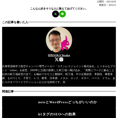
成かな、と。実際に、「参考になりました」「真似させてもらいます」とメール
公開日：
2022/10/20
をくださったり、SNSを見て「ツイート見ました。よく投稿してくれました」...
更新日：
2025/2/3
こんなん好きそうな人に教えてあげてください。
この記事を書いた人
HIRAOKA Yusaku
兵庫県尼崎市で真空チャンバー専門メーカー「ステンレスジョイント株式会社」とメタルなブラ
ンド「todoro」を経営。2009年に父親の創業した町工場へ飛び込み、「実際にワークに触ること
以外の町工場経営の全て」を極めてやろうと奮闘中。町工場、中小企業経営、革新性、事業承
継、ものづくり、子育て、レゴ、教育、日本酒、メタル、ロック、ギター、ベース、ドラム、あ
たりのキーワードでテンションが上がる病気です。笑
関連記事
noteとWordPressどっちがいいのか
h1タグのSEOへの効果