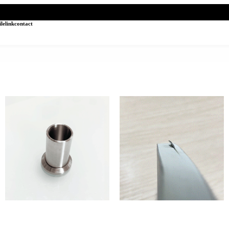
ile
link
contact
hazure (菜箸立て Cooking chopstick
issun (しおり Bookmark)
stand)