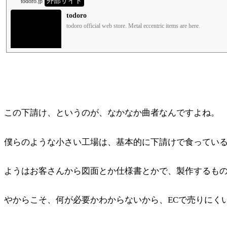
外部サイト
todoro.jp
todoro
todoro official web s
この下請け、というのが、なかなか曲者なんですよね。
僕らのような小さい工場は、基本的に下請けで食ってい
ようはお客さんから図面とか仕様書とかで、製作するも
やからこそ、何が必要かわからないから、ECで売りにく