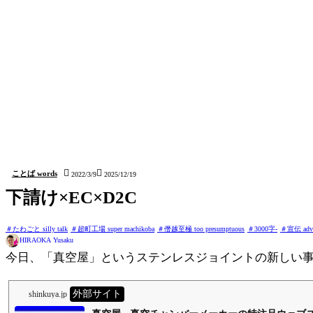
シェアはお気軽に！X(Twitter)がおすすめ:

コピー


ことば words
2022/3/9
2025/12/19
下請け×EC×D2C
たわごと silly talk
超町工場 super machikoba
僭越至極 too presumptuous
3000字-
宣伝 adve
HIRAOKA Yusaku
今日、「真空屋」というステンレスジョイントの新しい
外部サイト
shinkuya.jp