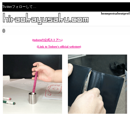
Twitterフォローして…
home
posts
about
prof
ホーム
all posts
ことば words

こんなん作ってます。
(todoroの公式ストアへ)
I make something like these.
(Link to Todoro's official webstore)
chikuwa (ペン立て Pen stand)
sunoko (靴べら Shoehorn)