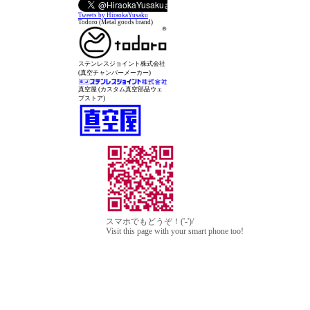
Tweets by HiraokaYusaku
Todoro (Metal goods brand)
ステンレスジョイント株式会社
(真空チャンバーメーカー)
真空屋 (カスタム真空部品ウェ
ブストア)
スマホでもどうぞ！('-')/
Visit this page with your smart phone too!