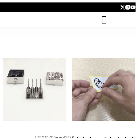
todoro


kushidango (立体四目並べ Connect
hatten (ステッカー Sticker)
four 3D)
LINEスタンプ「todoroのぴょろ