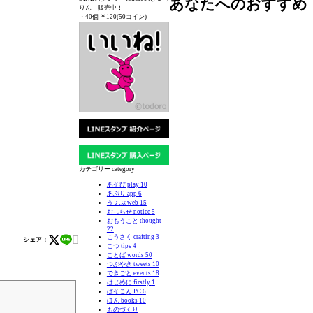
あなたへのおすすめ
りん」販売中！
・40個 ￥120(50コイン)
カテゴリー category
あそび play
10
あぷり app
6
うぇぶ web
15
おしらせ notice
5
おもうこと thought
22

こうさく crafting
3
シェア：
こつ tips
4
ことば words
50
つぶやき tweets
10
できごと events
18
はじめに firstly
1
ぱそこん PC
6
ほん books
10
ものづくり