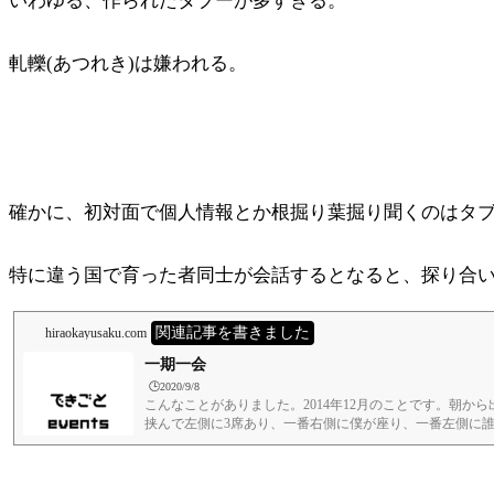
いわゆる、作られたタブーが多すぎる。
軋轢(あつれき)は嫌われる。
確かに、初対面で個人情報とか根掘り葉掘り聞くのはタ
特に違う国で育った者同士が会話するとなると、探り合
関連記事を書きました
hiraokayusaku.com
一期一会
🕒️2020/9/8
こんなことがありました。2014年12月のことです。朝
挟んで左側に3席あり、一番右側に僕が座り、一番左側に
が聞こえて、3人組が歩いてきました。英語で、「1、2、
れやったので、そのまま本を読んでいたんですが、その女性も