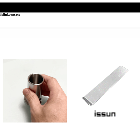
ile
link
contact
hazure (菜箸立て Cooking chopstick
issun (しおり Bookmark)
stand)