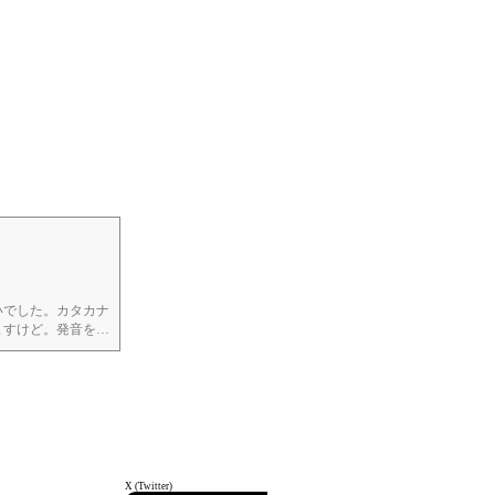
レゴ LEGO (8)
僭越至極 too
presumptuous (75)
効率化 efficiency
(25)
子育て parenting
(47)
宣伝 advertising
(9)
教育 education
(68)
いでした。カタカナ
ますけど。発音を間
英語版 English
哀れというか虚しい
version (7)
超町工場 super
machikoba (81)
閲覧注意 NSFW
(7)
X (Twitter)