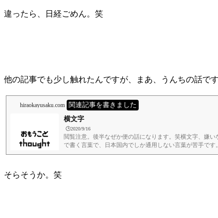
違ったら、日経ごめん。笑
他の記事でも少し触れたんですが、まあ、うんちの話で
関連記事を書きました
hiraokayusaku.com
横文字
🕒️2020/9/16
閲覧注意。後半なぜか便の話になります。笑横文字、嫌い
で書く言葉で、日本国内でしか通用しない言葉が苦手です
違えられたまま日本語にされてしまった外来語も嫌いとい
です。その両方揃ってる強者もありますね。やっぱりthとかfと
そらそうか。笑