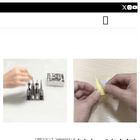
todoro


kushidango (立体四目並べ Connect
hatten (ステッカー Sticker)
four 3D)
LINEスタンプ「todoroのぴょろ