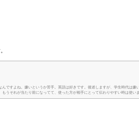
す。
なんですよね。嫌いというか苦手。英語は好きです。後述しますが、学生時代は嫌
。もうそれが当たり前になってて、使った方が相手にとって伝わりやすい時は使い
うか言葉がかわいそうですし、横文字にすることで見た目だけ取り繕われた言葉も
かrの発...