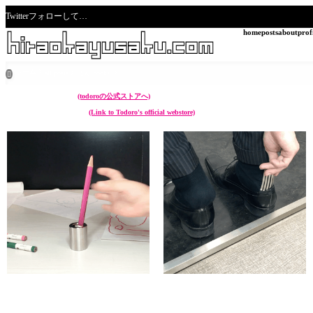
Twitterフォローして…
home
posts
about
prof
ホーム
all posts
ほん books

こんなん作ってます。
(todoroの公式ストアへ)
I make something like these.
(Link to Todoro's official webstore)
chikuwa (ペン立て Pen stand)
sunoko (靴べら Shoehorn)