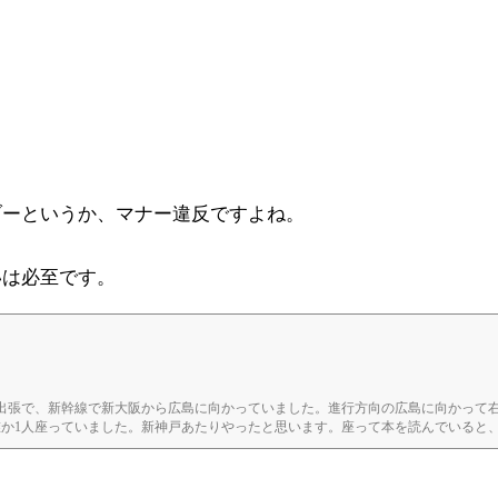
ブーというか、マナー違反ですよね。
いは必至です。
から出張で、新幹線で新大阪から広島に向かっていました。進行方向の広島に向かって
誰か1人座っていました。新神戸あたりやったと思います。座って本を読んでいると
3。空いてる。ラッキー！」と声がして、僕の左に20歳くらいの女性が座ったんです
本を読み出...