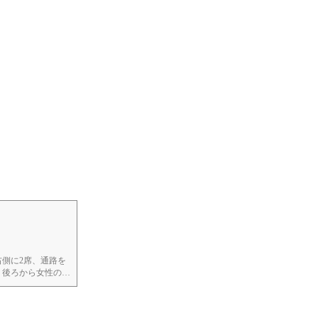
右側に2席、通路を
、後ろから女性の声
。話しかけるのもあ