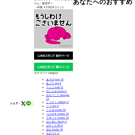
あなたへのおすすめ
りん」販売中！
・40個 ￥120(50コイン)
カテゴリー category
あそび play
10
あぷり app
6
うぇぶ web
15
おしらせ notice
5
おもうこと thought
22

こうさく crafting
3
シェア：
こつ tips
4
ことば words
50
つぶやき tweets
10
できごと events
18
はじめに firstly
1
ぱそこん PC
6
ほん books
10
ものづくり