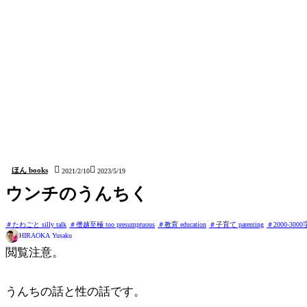
シェアはお気軽に！X(Twitter)がおすすめ:

コピー


ほん books
2021/2/10
2023/5/19
ウンチのうんちく
たわごと silly talk
僭越至極 too presumptuous
教育 education
子育て parenting
2000-3000
HIRAOKA Yusaku
閲覧注意。
うんちの話と性の話です。