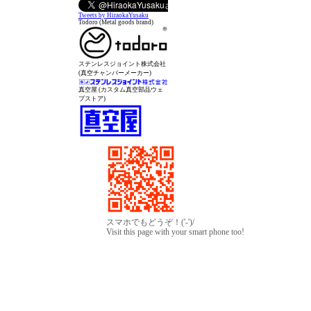
Tweets by HiraokaYusaku
Todoro (Metal goods brand)
ステンレスジョイント株式会社
(真空チャンバーメーカー)
真空屋 (カスタム真空部品ウェ
ブストア)
スマホでもどうぞ！('-')/
Visit this page with your smart phone too!