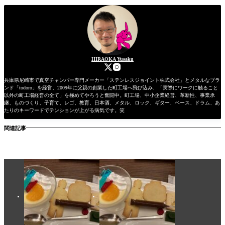
HIRAOKA Yusaku
兵庫県尼崎市で真空チャンバー専門メーカー「ステンレスジョイント株式会社」とメタルなブラ
ンド「todoro」を経営。2009年に父親の創業した町工場へ飛び込み、「実際にワークに触ること
以外の町工場経営の全て」を極めてやろうと奮闘中。町工場、中小企業経営、革新性、事業承
継、ものづくり、子育て、レゴ、教育、日本酒、メタル、ロック、ギター、ベース、ドラム、あ
たりのキーワードでテンションが上がる病気です。笑
関連記事