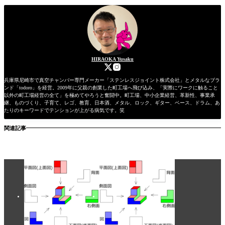
HIRAOKA Yusaku
兵庫県尼崎市で真空チャンバー専門メーカー「ステンレスジョイント株式会社」とメタルなブラ
ンド「todoro」を経営。2009年に父親の創業した町工場へ飛び込み、「実際にワークに触ること
以外の町工場経営の全て」を極めてやろうと奮闘中。町工場、中小企業経営、革新性、事業承
継、ものづくり、子育て、レゴ、教育、日本酒、メタル、ロック、ギター、ベース、ドラム、あ
たりのキーワードでテンションが上がる病気です。笑
関連記事