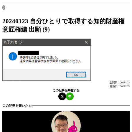
ホーム
all posts

20240123 自分ひとりで取得する知的財産権
意匠権編 出願 (9)
公開日：
2024/1/23
更新日：
2024/1/23
この記事を共有する
この記事を書いた人