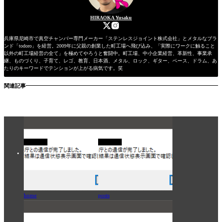
HIRAOKA Yusaku
兵庫県尼崎市で真空チャンバー専門メーカー「ステンレスジョイント株式会社」とメタルなブラ
ンド「todoro」を経営。2009年に父親の創業した町工場へ飛び込み、「実際にワークに触ること
以外の町工場経営の全て」を極めてやろうと奮闘中。町工場、中小企業経営、革新性、事業承
継、ものづくり、子育て、レゴ、教育、日本酒、メタル、ロック、ギター、ベース、ドラム、あ
たりのキーワードでテンションが上がる病気です。笑
関連記事
home
posts