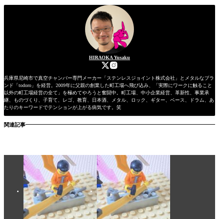
HIRAOKA Yusaku
兵庫県尼崎市で真空チャンバー専門メーカー「ステンレスジョイント株式会社」とメタルなブラ
ンド「todoro」を経営。2009年に父親の創業した町工場へ飛び込み、「実際にワークに触ること
以外の町工場経営の全て」を極めてやろうと奮闘中。町工場、中小企業経営、革新性、事業承
継、ものづくり、子育て、レゴ、教育、日本酒、メタル、ロック、ギター、ベース、ドラム、あ
たりのキーワードでテンションが上がる病気です。笑
関連記事