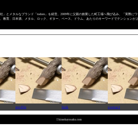
」とメタルなブランド「todoro」を経営。2009年に父親の創業した町工場へ飛び込み、「実際
、教育、日本酒、メタル、ロック、ギター、ベース、ドラム、あたりのキーワードでテンションが
profile
link
contact

hiraokayusaku.com