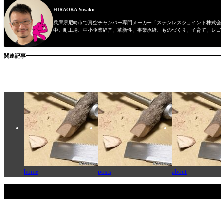
HIRAOKA Yusaku
兵庫県尼崎市で真空チャンバー専門メーカー「ステンレスジョイント株式会社
中。町工場、中小企業経営、革新性、事業承継、ものづくり、子育て、レゴ
関連記事
home
posts
about