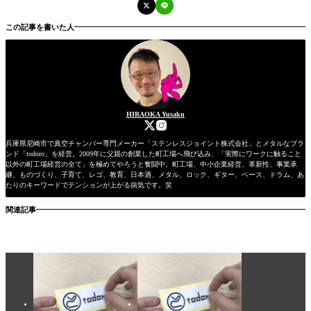
この記事を書いた人
HIRAOKA Yusaku
兵庫県尼崎市で真空チャンバー専門メーカー「ステンレスジョイント株式会社」とメタルなブラ
ンド「todoro」を経営。2009年に父親の創業した町工場へ飛び込み、「実際にワークに触ること
以外の町工場経営の全て」を極めてやろうと奮闘中。町工場、中小企業経営、革新性、事業承
継、ものづくり、子育て、レゴ、教育、日本酒、メタル、ロック、ギター、ベース、ドラム、あ
たりのキーワードでテンションが上がる病気です。笑
関連記事