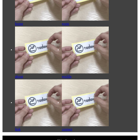
home
posts
about
profile
link
contact