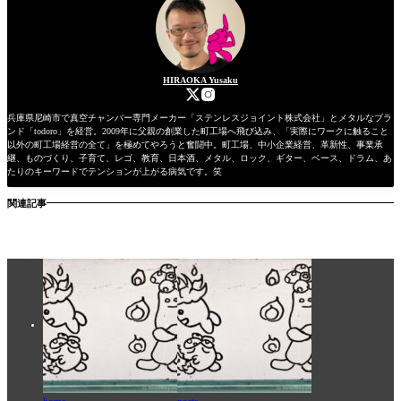
HIRAOKA Yusaku
兵庫県尼崎市で真空チャンバー専門メーカー「ステンレスジョイント株式会社」とメタルなブラ
ンド「todoro」を経営。2009年に父親の創業した町工場へ飛び込み、「実際にワークに触ること
以外の町工場経営の全て」を極めてやろうと奮闘中。町工場、中小企業経営、革新性、事業承
継、ものづくり、子育て、レゴ、教育、日本酒、メタル、ロック、ギター、ベース、ドラム、あ
たりのキーワードでテンションが上がる病気です。笑
関連記事
home
posts