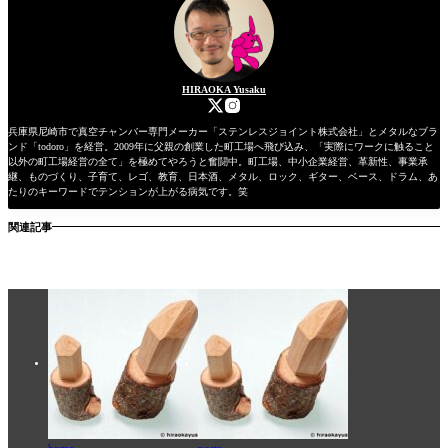
HIRAOKA Yusaku
兵庫県尼崎市で真空チャンバー専門メーカー「ステンレスジョイント株式会社」とメタルなブラ
ンド「todoro」を経営。2009年に父親の創業した町工場へ飛び込み、「実際にワークに触ること
以外の町工場経営の全て」を極めてやろうと奮闘中。町工場、中小企業経営、革新性、事業承
継、ものづくり、子育て、レゴ、教育、日本酒、メタル、ロック、ギター、ベース、ドラム、あ
たりのキーワードでテンションが上がる病気です。笑
関連記事
home
posts