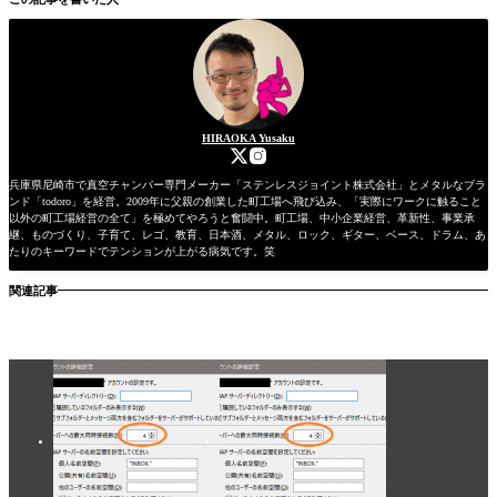
HIRAOKA Yusaku
兵庫県尼崎市で真空チャンバー専門メーカー「ステンレスジョイント株式会社」とメタルなブラ
ンド「todoro」を経営。2009年に父親の創業した町工場へ飛び込み、「実際にワークに触ること
以外の町工場経営の全て」を極めてやろうと奮闘中。町工場、中小企業経営、革新性、事業承
継、ものづくり、子育て、レゴ、教育、日本酒、メタル、ロック、ギター、ベース、ドラム、あ
たりのキーワードでテンションが上がる病気です。笑
関連記事