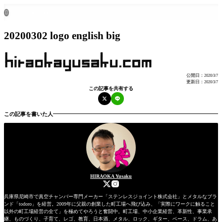
ホーム
all posts

20200302 logo english big
公開日：
2020/3/7
更新日：
2020/3/7
この記事を共有する
この記事を書いた人
HIRAOKA Yusaku
兵庫県尼崎市で真空チャンバー専門メーカー「ステンレスジョイント株式会社」とメタルなブラ
ンド「todoro」を経営。2009年に父親の創業した町工場へ飛び込み、「実際にワークに触ること
以外の町工場経営の全て」を極めてやろうと奮闘中。町工場、中小企業経営、革新性、事業承
継、ものづくり、子育て、レゴ、教育、日本酒、メタル、ロック、ギター、ベース、ドラム、あ