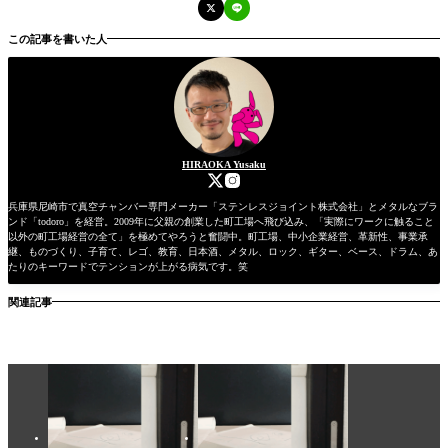
この記事を書いた人
HIRAOKA Yusaku
兵庫県尼崎市で真空チャンバー専門メーカー「ステンレスジョイント株式会社」とメタルなブラ
ンド「todoro」を経営。2009年に父親の創業した町工場へ飛び込み、「実際にワークに触ること
以外の町工場経営の全て」を極めてやろうと奮闘中。町工場、中小企業経営、革新性、事業承
継、ものづくり、子育て、レゴ、教育、日本酒、メタル、ロック、ギター、ベース、ドラム、あ
たりのキーワードでテンションが上がる病気です。笑
関連記事