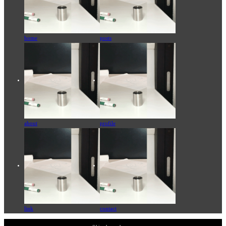
home
posts
about
profile
link
contact