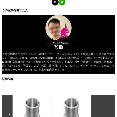
この記事を書いた人
HIRAOKA Yusaku
兵庫県尼崎市で真空チャンバー専門メーカー「ステンレスジョイント株式会社」とメタルなブラ
ンド「todoro」を経営。2009年に父親の創業した町工場へ飛び込み、「実際にワークに触ること
以外の町工場経営の全て」を極めてやろうと奮闘中。町工場、中小企業経営、革新性、事業承
継、ものづくり、子育て、レゴ、教育、日本酒、メタル、ロック、ギター、ベース、ドラム、あ
たりのキーワードでテンションが上がる病気です。笑
関連記事