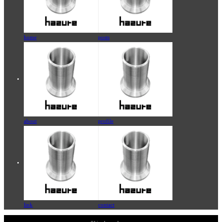
home
posts
about
profile
link
contact