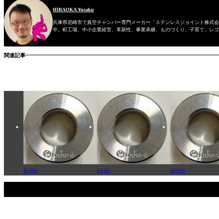
HIRAOKA Yusaku
兵庫県尼崎市で真空チャンバー専門メーカー「ステンレスジョイント株式会社
中。町工場、中小企業経営、革新性、事業承継、ものづくり、子育て、レゴ
関連記事
home
posts
about