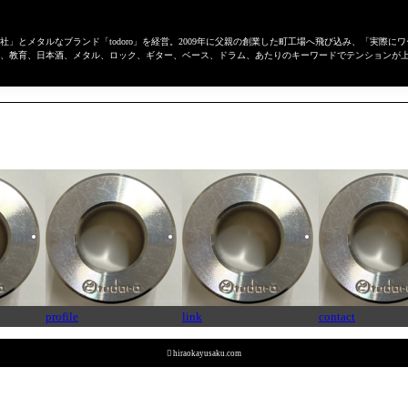
」とメタルなブランド「todoro」を経営。2009年に父親の創業した町工場へ飛び込み、「実際
、教育、日本酒、メタル、ロック、ギター、ベース、ドラム、あたりのキーワードでテンションが
profile
link
contact

hiraokayusaku.com