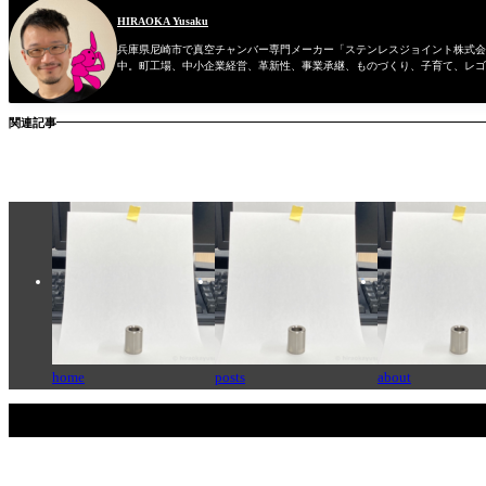
HIRAOKA Yusaku
兵庫県尼崎市で真空チャンバー専門メーカー「ステンレスジョイント株式会社
中。町工場、中小企業経営、革新性、事業承継、ものづくり、子育て、レゴ
関連記事
home
posts
about