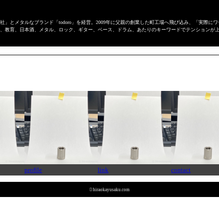
」とメタルなブランド「todoro」を経営。2009年に父親の創業した町工場へ飛び込み、「実際
、教育、日本酒、メタル、ロック、ギター、ベース、ドラム、あたりのキーワードでテンションが
profile
link
contact

hiraokayusaku.com