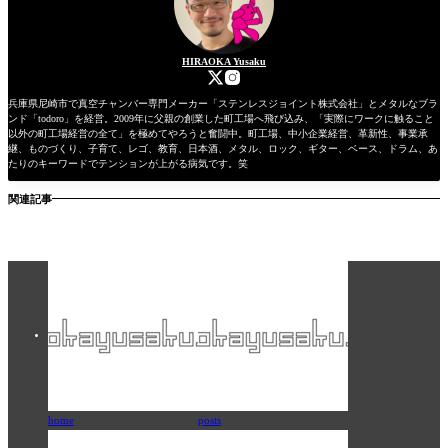
HIRAOKA Yusaku
兵庫県尼崎市で真空チャンバー専門メーカー「ステンレスジョイント株式会社」とメタルなブラ
ンド「todoro」を経営。2009年に父親の創業した町工場へ飛び込み、「実際にワークに触ること
以外の町工場経営の全て」を極めてやろうと奮闘中。町工場、中小企業経営、革新性、事業承
継、ものづくり、子育て、レゴ、教育、日本酒、メタル、ロック、ギター、ベース、ドラム、あ
たりのキーワードでテンションが上がる病気です。笑
関連記事
home
posts