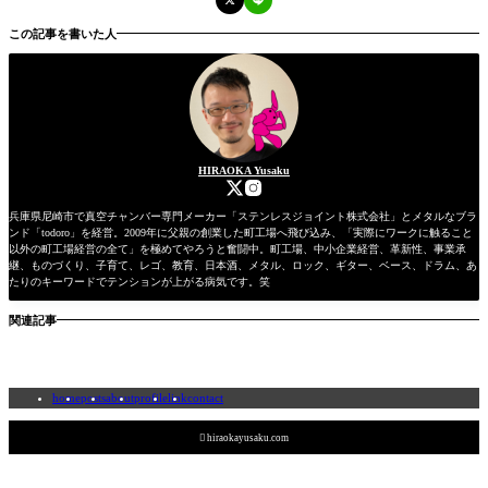
この記事を書いた人
HIRAOKA Yusaku
兵庫県尼崎市で真空チャンバー専門メーカー「ステンレスジョイント株式会社」とメタルなブラ
ンド「todoro」を経営。2009年に父親の創業した町工場へ飛び込み、「実際にワークに触ること
以外の町工場経営の全て」を極めてやろうと奮闘中。町工場、中小企業経営、革新性、事業承
継、ものづくり、子育て、レゴ、教育、日本酒、メタル、ロック、ギター、ベース、ドラム、あ
たりのキーワードでテンションが上がる病気です。笑
関連記事
home
posts
about
profile
link
contact

hiraokayusaku.com