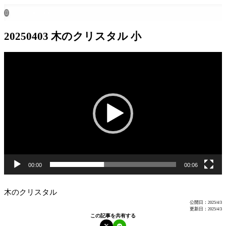
ホーム
all posts

20250403 木のクリスタル 小
動
画
プ
レ
ー
ヤ
ー
00:00
00:06
木のクリスタル
公開日：
2025/4/3
更新日：
2025/4/3
この記事を共有する