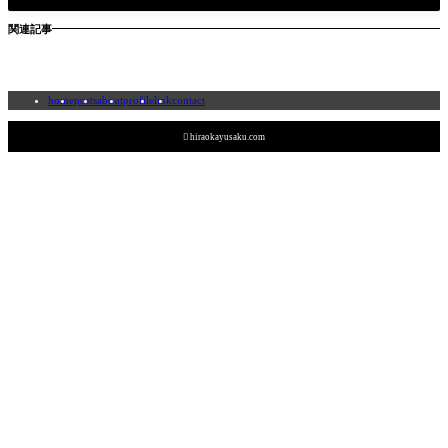
関連記事
home
posts
about
profile
link
contact

hiraokayusaku.com