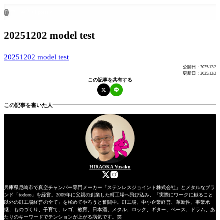
ホーム
all posts

20251202 model test
20251202 model test
公開日：
2025/12/2
更新日：
2025/12/2
この記事を共有する
この記事を書いた人
HIRAOKA Yusaku
兵庫県尼崎市で真空チャンバー専門メーカー「ステンレスジョイント株式会社」とメタルなブラ
ンド「todoro」を経営。2009年に父親の創業した町工場へ飛び込み、「実際にワークに触ること
以外の町工場経営の全て」を極めてやろうと奮闘中。町工場、中小企業経営、革新性、事業承
継、ものづくり、子育て、レゴ、教育、日本酒、メタル、ロック、ギター、ベース、ドラム、あ
たりのキーワードでテンションが上がる病気です。笑