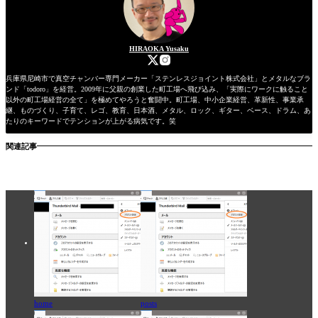
HIRAOKA Yusaku
兵庫県尼崎市で真空チャンバー専門メーカー「ステンレスジョイント株式会社」とメタルなブラ
ンド「todoro」を経営。2009年に父親の創業した町工場へ飛び込み、「実際にワークに触ること
以外の町工場経営の全て」を極めてやろうと奮闘中。町工場、中小企業経営、革新性、事業承
継、ものづくり、子育て、レゴ、教育、日本酒、メタル、ロック、ギター、ベース、ドラム、あ
たりのキーワードでテンションが上がる病気です。笑
関連記事
home
posts