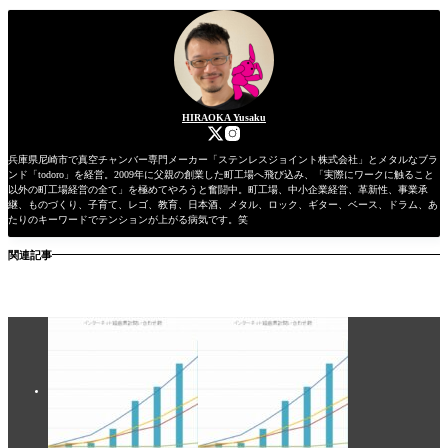
HIRAOKA Yusaku
兵庫県尼崎市で真空チャンバー専門メーカー「ステンレスジョイント株式会社」とメタルなブラ
ンド「todoro」を経営。2009年に父親の創業した町工場へ飛び込み、「実際にワークに触ること
以外の町工場経営の全て」を極めてやろうと奮闘中。町工場、中小企業経営、革新性、事業承
継、ものづくり、子育て、レゴ、教育、日本酒、メタル、ロック、ギター、ベース、ドラム、あ
たりのキーワードでテンションが上がる病気です。笑
関連記事