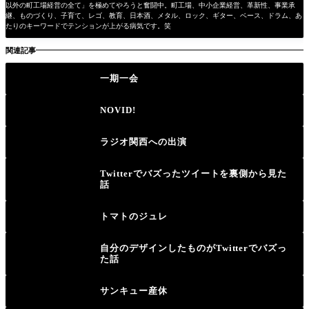
以外の町工場経営の全て」を極めてやろうと奮闘中。町工場、中小企業経営、革新性、事業承
継、ものづくり、子育て、レゴ、教育、日本酒、メタル、ロック、ギター、ベース、ドラム、あ
たりのキーワードでテンションが上がる病気です。笑
関連記事
一期一会
NOVID!
ラジオ関西への出演
Twitterでバズったツイートを裏側から見た
話
トマトのジュレ
自分のデザインしたものがTwitterでバズっ
た話
サンキュー産休