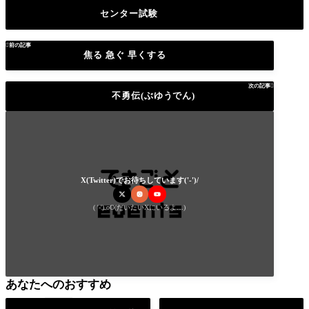
センター試験

前の記事
焦る 急ぐ 早くする
次の記事

不勇伝(ぶゆうでん)
X(Twitter)でお待ちしています('-')/
( '-').oO(だいたいXにいるよ…)
あなたへのおすすめ