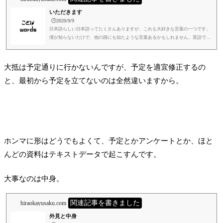
いただきます
🕒️2020/9/9
日本語らしい日本語ってたくさんありますが、これも大好きな言葉の一つです。
僕が知らないだけで、他の国にも似たような言葉あるかもしれません。英語ではl
et's dig inというのがあるようですが、気持ちというよりも行為、感情的よりも物
理的な点に主眼があるように思います。さあ食べようという感じですね。いただ
きます、の場合は精神的な意味合いが強いように思います。僕は、いただきます
大抵は予定通りに行かないんですが、予定を適宜修正するの
の真意というのは、日本にある、ひとつの極意のようなものに思っています。ち
と、最初から予定を立てないのは全然違いますから。
なみに僕は国籍というものをあまり気にしないたちで、どの国...
ホンマに形はどうでもよくて、予定とかアンケートとか、ほと
んどの資料はテキストデータで起こすんです。
大事なのは中身。
関連記事を書きました
hiraokayusaku.com
外見と中身