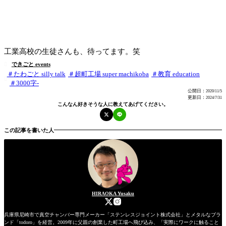
工業高校の生徒さんも、待ってます。笑
できごと events

たわごと silly talk
超町工場 super machikoba
教育 education

3000字-
公開日：
2020/11/5
更新日：
2024/7/31
こんなん好きそうな人に教えてあげてください。
この記事を書いた人
HIRAOKA Yusaku
兵庫県尼崎市で真空チャンバー専門メーカー「ステンレスジョイント株式会社」とメタルなブラ
ンド「todoro」を経営。2009年に父親の創業した町工場へ飛び込み、「実際にワークに触ること