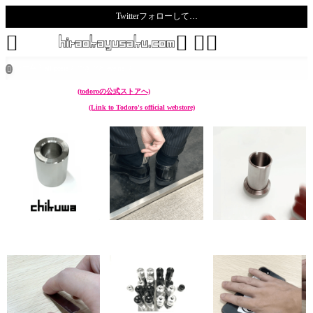
Twitterフォローして…
todoro





ホーム
all posts
できごと events

こんなん作ってます。
(todoroの公式ストアへ)
I make something like these.
(Link to Todoro's official webstore)
chikuwa (ペン立て Pen
sunoko (靴べら Shoehorn)
hazure (菜箸立て Cooking
stand)
chopstick stand)