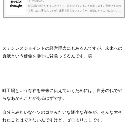
🕒️2020/7/15
町工場の経営をするにあたって、気をつけていることがあります。背伸びするの
も時には大事なんですが、虚勢を張らないというか、無駄にかっこつけない、と
いうか、まあ関西で「ええかっこしい」という言葉があるのですが、外見だけえ
えかっこしない、ゆうことですね。誰かを守るためには、時には「はったり」も
大事ですし、背中で語りたい時には「無駄にかっこつける」ことも大事なんです
が。自分自身の姿と自分の会社の姿が重なって見える部分もあって、「見てく
れ」で勝負してはいけない。という自分への戒めみたいなものがあります...
ステンレスジョイントの経営理念にもあるんですが、未来への
貢献という使命を勝手に背負ってるんです。笑
町工場という存在を未来に伝えていくためには、自分の代でや
らなあかんことがあるはずです。
自分らみたいなヘソのゴマみたいな矮小な存在が、そんな大そ
れたことはできないんですけど、ゼロよりましです。