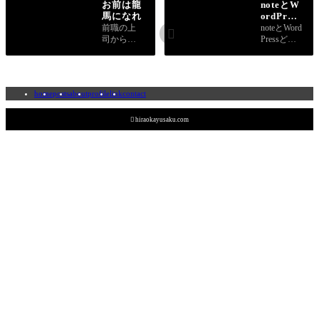
お前は龍
noteとW
馬になれ
ordPress
どっちが
前職の上
noteとWord

いいのか
司から頂
Pressどっ
いた「お
ちがいい
前は龍馬
のかにつ
になれ」
いて、Wor
という言
dpressのサ
home
posts
about
profile
link
contact
葉につい
イトを複
て書きま
数運営し
した。
ている管

hiraokayusaku.com
理者の視
点から書
きまし
た。それ
ぞれのメ
リットデ
メ