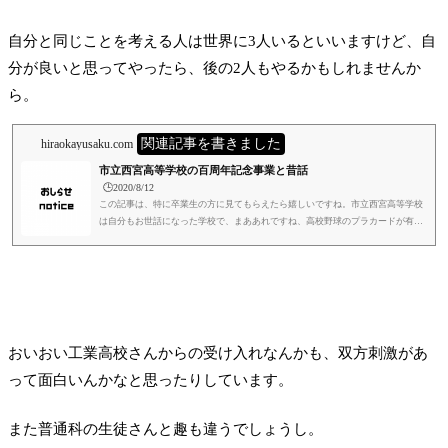
自分と同じことを考える人は世界に3人いるといいますけど、自
分が良いと思ってやったら、後の2人もやるかもしれませんか
ら。
関連記事を書きました
hiraokayusaku.com
市立西宮高等学校の百周年記念事業と昔話
🕒️2020/8/12
この記事は、特に卒業生の方に見てもらえたら嬉しいですね。市立西宮高等学校
は自分もお世話になった学校で、まああれですね、高校野球のプラカードが有名
です。毎年必ず出場してます。笑何も出しゃばって、こんな記事書くこともない
んですけど、まあせっかくなんで。笑市西って、2020年で100周年なんですね。1
00周年の記念事業の一環として、食堂のリニューアルをやるようです。自分の在
学中でも結構傷んでましたからね。やっぱり食堂とか更衣室とかトイレとかは、
綺麗で清潔なほうが気持ちいいです。汚かったら嫌ですよね。モチベー...
おいおい工業高校さんからの受け入れなんかも、双方刺激があ
って面白いんかなと思ったりしています。
また普通科の生徒さんと趣も違うでしょうし。