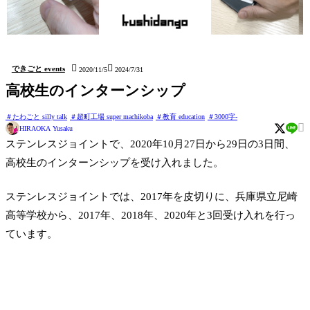
issun (しおり Bookmark)
kushidango (立体四目並べ
hatten (ステッカー Sticker)
Connect four 3D)


できごと events
2020/11/5
2024/7/31
高校生のインターンシップ
たわごと silly talk
超町工場 super machikoba
教育 education
3000字-

HIRAOKA Yusaku
ステンレスジョイントで、2020年10月27日から29日の3日間、
高校生のインターンシップを受け入れました。
ステンレスジョイントでは、2017年を皮切りに、兵庫県立尼崎
高等学校から、2017年、2018年、2020年と3回受け入れを行っ
ています。