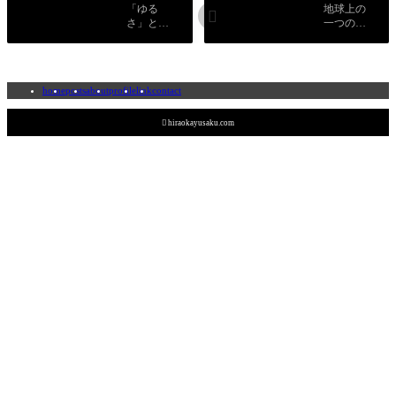
「ゆる
地球上の

さ」と
一つの生
「ぬる
命として
さ」とい
生きるう
う言葉が
えで命と
もつ語感
いうもの
home
posts
about
profile
link
contact
について
をどのよ
書きまし
うに捉え
た。
ているか

hiraokayusaku.com
について
書きまし
た。