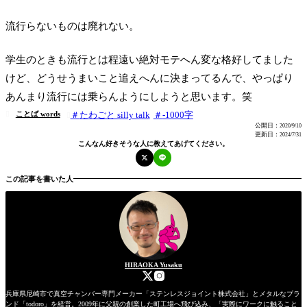
流行らないものは廃れない。
学生のときも流行とは程遠い絶対モテへん変な格好してました
けど、どうせうまいこと追えへんに決まってるんで、やっぱり
あんまり流行には乗らんようにしようと思います。笑
ことば words
たわごと silly talk
-1000字


公開日：
2020/9/10
更新日：
2024/7/31
こんなん好きそうな人に教えてあげてください。
この記事を書いた人
HIRAOKA Yusaku
兵庫県尼崎市で真空チャンバー専門メーカー「ステンレスジョイント株式会社」とメタルなブラ
ンド「todoro」を経営。2009年に父親の創業した町工場へ飛び込み、「実際にワークに触ること