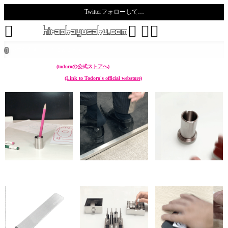
Twitterフォローして…
todoro





ホーム
all posts
ことば words

こんなん作ってます。
(todoroの公式ストアへ)
I make something like these.
(Link to Todoro's official webstore)
chikuwa (ペン立て Pen
sunoko (靴べら Shoehorn)
hazure (菜箸立て Cooking
stand)
chopstick stand)