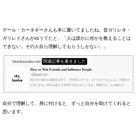
デール・カーネギーさんも本に書いてましたね。昔ガリレオ・
ガリレイさんがゆうてたと。「人は誰かに何かを教えることは
できない。その人自ら理解してもらうしかない。」
関連記事を書きました
hiraokayusaku.com
How to Win Friends and Influence People
🕒️2020/7/22
言わずと知れた超有名な本で、1936年にデール・カーネギーさんによって書かれ
た本ですね。時代を超えて世界中で読まれています。邦題では「人を動かす」と
訳されています。読んでみると、このタイトルはちょっとどうかなと思うところ
はありますね。winには勝ち取る、という意味があるようです。僕は、スキルの
本、というよりは心の本、というように感じました。何年か前に読みました。当
自分で理解して、身に付けると、ずっと自分を助けてくれると
時、仕事でうまくいっていないことがあり、ムシャクシャした気持ちになるたび
思います。
に、一冊ずつ本を読んだんですよね。イライラした気持ちを、本を読むと...