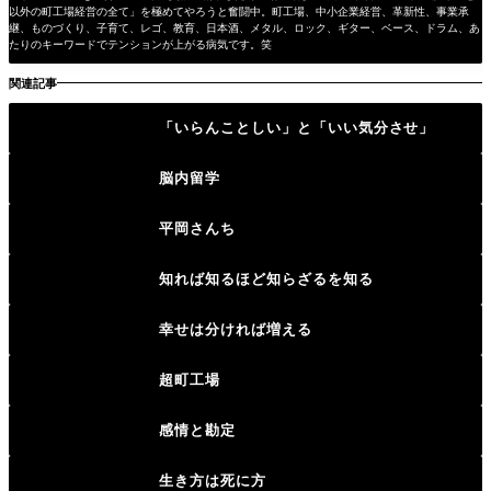
以外の町工場経営の全て」を極めてやろうと奮闘中。町工場、中小企業経営、革新性、事業承
継、ものづくり、子育て、レゴ、教育、日本酒、メタル、ロック、ギター、ベース、ドラム、あ
たりのキーワードでテンションが上がる病気です。笑
関連記事
「いらんことしい」と「いい気分させ」
脳内留学
平岡さんち
知れば知るほど知らざるを知る
幸せは分ければ増える
超町工場
感情と勘定
生き方は死に方