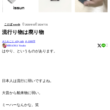
issun (しおり Bookmark)
kushidango (立体四目並べ
hatten (ステッカー Sticker)
Connect four 3D)


ことば words
2020/9/10
2024/7/31
流行り物は廃り物
たわごと silly talk
-1000字

HIRAOKA Yusaku
はやり、というものがあります。
日本人は流行に弱いですよね。
大昔から舶来物に弱い。
ミーハーなんかな。笑